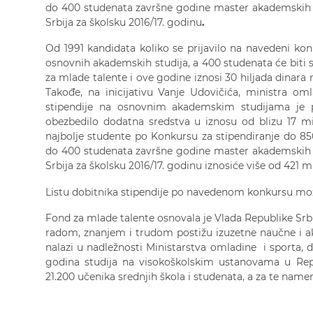
do 400 studenata završne godine master akademskih st
Srbija za školsku 2016/17. godinu
.
Od 1991 kandidata koliko se prijavilo na navedeni kon
osnovnih akademskih studija, a 400 studenata će biti 
za mlade talente i ove godine iznosi 30 hiljada dinara
Takođe, na inicijativu Vanje Udovičića, ministra o
stipendije na osnovnim akademskim studijama je p
obezbedilo dodatna sredstva u iznosu od blizu 17 mi
najbolje studente po Konkursu za stipendiranje do 8
do 400 studenata završne godine master akademskih st
Srbija za školsku 2016/17. godinu iznosiće više od 421 m
Listu dobitnika stipendije po navedenom konkursu mo
Fond za mlade talente osnovala je Vlada Republike Srb
radom, znanjem i trudom postižu izuzetne naučne i a
nalazi u nadležnosti Ministarstva omladine i sporta, 
godina studija na visokoškolskim ustanovama u Repu
21.200 učenika srednjih škola i studenata, a za te namen