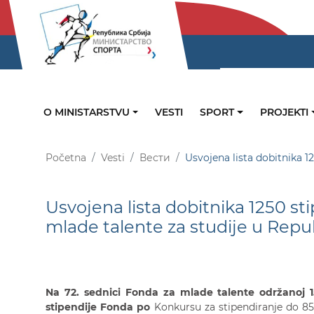
O MINISTARSTVU
VESTI
SPORT
PROJEKTI
Početna
Vesti
Вести
Usvojena lista dobitnika 12
Usvojena lista dobitnika 1250 st
mlade talente za studije u Republ
Na
72
.
sednici Fonda za mlade talente održanoj
stipendije Fonda
po
Konkursu za stipendiranje do 85