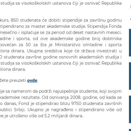
udija sa visokoškolskih ustanova čiji je osnivač Republika
kurs, 850 studenata će dobiti stipendije za završnu godinu
stipendirano za master akademske studije. Stipendija Fonda
 mesečno i isplaćuje se za period od deset nastavnih meseci.
mladine i sporta, od ove akademske godine broj dobitnika
ovećan za 50 za šta je Ministarstvo omladine i sporta
lona dinara. Ukupna sredstva koje će država investirati u
50 studenata završne godine osnovnih akademskih studija i
udija sa visokoškolskih ustanova čiji je osnivač Republika
iliona dinara.
ovde
žete preuzeti
.
ije sa namerom da podrži najuspešnije studente, koji svojim
kademske rezultate. Od osnivanja 2008. godine, od kada se
do danas, Fond je stipendirao blizu 9750 studenata završnih
blici Srbiji. Ukupno je nagrađeno i stipendirano više od
e je utrošeno više od 5.2 milijardi dinara.