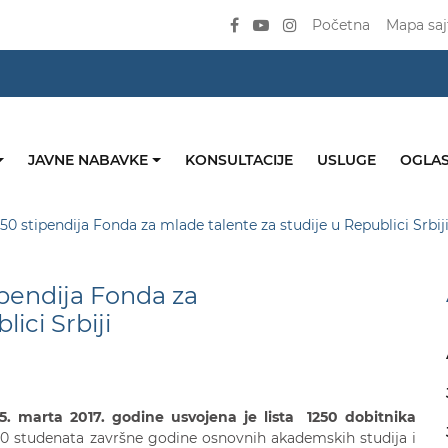
Početna
Mapa saj
JAVNE NABAVKE
KONSULTACIJE
USLUGE
OGLAS
50 stipendija Fonda za mlade talente za studije u Republici Srbij
ipendija Fonda za
ici Srbiji
15
. marta 2017. godine usvojena je lista
1250
dobitnika
0 studenata završne godine osnovnih akademskih studija i