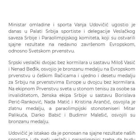
Ministar omladine i sporta Vanja Udovičić ugostio je
danas u Palati Srbija sportiste i delegacije Veslačkog
saveza Srbije i Paraolimpijskog komiteta, koji su ostvarili
sjajne rezultate na nedavno završenom Evropskom,
odnosno Svetskom prvenstvu.
Srpski veslački dvojac bez kormilara u sastavu Miloš Vasić
i Nenad Beđik, osvojio je bronzanu medalju na Evropskom
prvenstvu u češkim Račicama i ujedno i desetu medalju
za Srbiju na prvenstvima Evrope u dvojcu bez kormilara.
Na ekipnom Prvenstvu sveta u stonom tenisu za osobe sa
invaliditetom, ženska ekipa Srbije u sastavu Borislava
Perić-Ranković, Nada Matić i Kristina Arančić, osvojila je
zlatnu medalju, a paraolimpijski stonoteniseri Mitar
Palikuća, Darko Babić i Budimir Malešić, osvojili su
bronzanu medalju.
Udovičić je istakao da je ponosan na sjajne rezultate naših
sportista i da naši veslači i paraolimpijci treba da budu