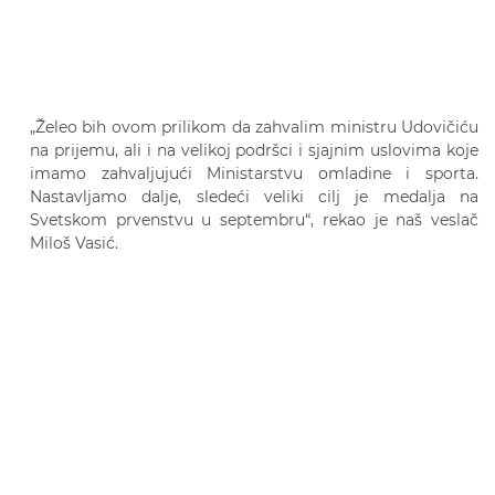
„Želeo bih ovom prilikom da zahvalim ministru Udovičiću
na prijemu, ali i na velikoj podršci i sjajnim uslovima koje
imamo zahvaljujući Ministarstvu omladine i sporta.
Nastavljamo dalje, sledeći veliki cilj je medalja na
Svetskom prvenstvu u septembru“, rekao je naš veslač
Miloš Vasić.