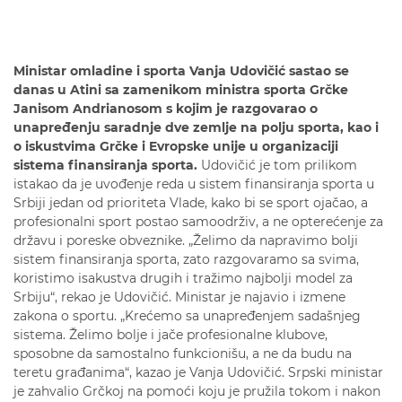
Ministar omladine i sporta Vanja Udovičić sastao se
danas u Atini s
a zamenikom ministra sporta Grčke
Janisom Andrianosom
s kojim je razgovarao
o
unapređenju saradnje dve zemlje na polju sporta, kao i
o i
skustvima
Grčke i Evropske unije u organizaciji
sistema finansiranja sporta.
Udovičić je tom prilikom
istakao da je uvođenje reda u sistem finansiranja sporta u
Srbiji jedan od prioriteta Vlade, kako bi se sport ojačao, a
profesionalni sport postao samoodrživ, a ne opterećenje za
državu i poreske obveznike. „Želimo da napravimo bolji
sistem finansiranja sporta, zato razgovaramo sa svima,
koristimo isakustva drugih i tražimo najbolji model za
Srbiju“, rekao je Udovičić. Ministar je najavio i izmene
zakona o sportu. „Krećemo sa unapređenjem sadašnjeg
sistema. Želimo bolje i jače profesionalne klubove,
sposobne da samostalno funkcionišu, a ne da budu na
teretu građanima“, kazao je Vanja Udovičić. Srpski ministar
je zahvalio Grčkoj na pomoći koju je pružila tokom i nakon