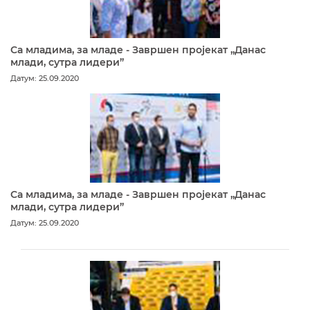
Са младима, за младе - Завршен пројекат „Данас
млади, сутра лидери”
Датум: 25.09.2020
Са младима, за младе - Завршен пројекат „Данас
млади, сутра лидери”
Датум: 25.09.2020