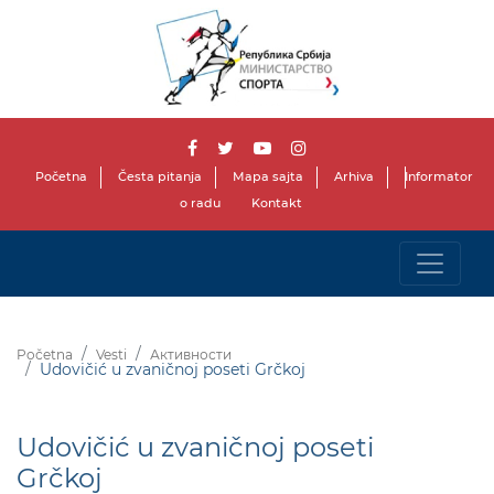
Početna
Česta pitanja
Mapa sajta
Arhiva
Informator
o radu
Kontakt
Početna
Vesti
Активности
Udovičić u zvaničnoj poseti Grčkoj
Udovičić u zvaničnoj poseti
Grčkoj