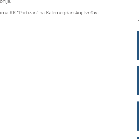
bnija.
enima KK "Partizan" na Kalemegdanskoj tvrđavi.