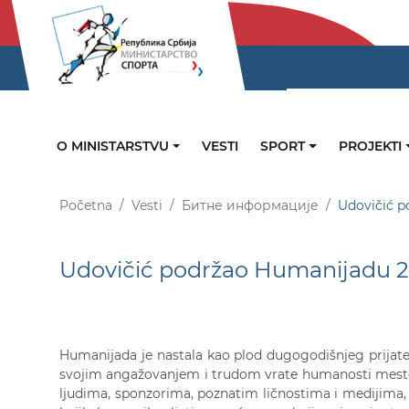
O MINISTARSTVU
VESTI
SPORT
PROJEKTI
Početna
Vesti
Битне информације
Udovičić p
Udovičić podržao Humanijadu 2
Humanijada je nastala kao plod dugogodišnjeg prijate
svojim angažovanjem i trudom vrate humanosti mesto 
ljudima, sponzorima, poznatim ličnostima i medijima,