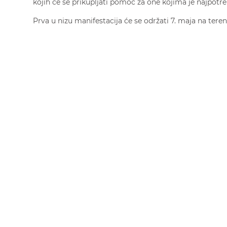
kojih će se prikupljati pomoć za one kojima je najpotre
Prva u nizu manifestacija će se održati 7. maja na ter