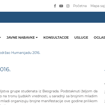
Početna
Mapa saj
JAVNE NABAVKE
KONSULTACIJE
USLUGE
OGLAS
održao Humanijadu 2016.
016.
ljstva grupe studenata iz Beograda. Podstaknuti željom da
na tronu ljudskih vrednosti, u saradnji sa brojnim mladim
 mladi organizuju brojne manifestacije ove godine prilikom