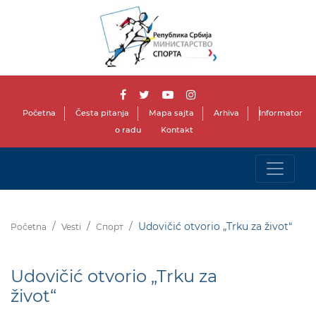
Početna
Česta pitanja
Mapa sajta
Arhiva
Informator
o radu
Kontakt
Udovičić otvorio „Trku za život“
Početna
Vesti
Спорт
Udovičić otvorio „Trku za
život“