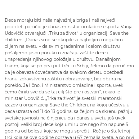
Deca moraju biti naša najvažnija briga i naš najveći
prioritet, poručio je danas ministar omladine i sporta Vanja
Udovičić otvarajući „Trku za život“ u organizaciji Save the
children. „Danas smo se okupili sa najboljim mogućim
ciljem na svetu – da svim građanima i celom društvu
pošaljemo jasnu poruku o značaju zaštite dece i
unapređenja njihovog položaja u društvu. Današnjom
trkom, koja se po prvi put trči i u Srbiji, želimo da poručimo
da je obaveza čovečanstva da svakom detetu obezbedi
hranu, zdravstvenu zaštitu i obrazovanje, bez obzira na
poreklo. Ja lično, i Ministarstvo omladine i sporta, uvek
ćemo činiti sve da se taj cilj što pre i ostvari“, rekao je
ministar Udovičić. „Trka za život“ je svetski maratonski
izazov u organizaciji Save the Children, na kojoj učestvuju
deca uzrasta od 11 do 13 godina, sa željom da skrenu pažnju
svetske javnosti na činjenicu da i danas u svetu još uvek
postoji veliki broj dece koja umiru pre nego što napune 5
godina od bolesti koje se mogu sprečiti. Reč je o štafetnoj
trci koja se ove godine održava u 67 zemalja sveta, a po prvi