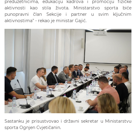
preduzetnicima, edukaciju kadrova i promociju fizičke
aktivnosti kao stila života. Ministarstvo sporta biće
punopravni član Sekcije i partner u svim ključnim
aktivnostima" - rekao je ministar Gajić.
Sastanku je prisustvovao i državni sekretar u Ministarstvu
sporta Ognjen Cvjetičanin.