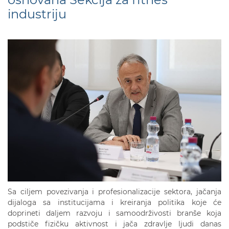
industriju
Sa ciljem povezivanja i profesionalizacije sektora, jačanja
dijaloga sa institucijama i kreiranja politika koje će
doprineti daljem razvoju i samoodrživosti branše koja
podstiče fizičku aktivnost i jača zdravlje ljudi danas