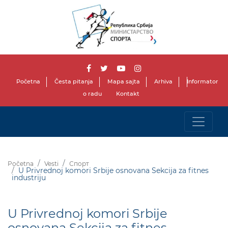
Početna
Česta pitanja
Mapa sajta
Arhiva
Informator
o radu
Kontakt
Početna
Vesti
Спорт
U Privrednoj komori Srbije osnovana Sekcija za fitnes
industriju
U Privrednoj komori Srbije
osnovana Sekcija za fitnes