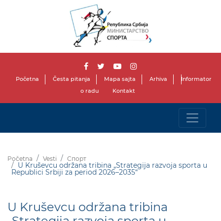
Početna
Česta pitanja
Mapa sajta
Arhiva
Informator
o radu
Kontakt
Početna
Vesti
Спорт
U Kruševcu održana tribina „Strategija razvoja sporta u
Republici Srbiji za period 2026–2035“
U Kruševcu održana tribina
„Strategija razvoja sporta u