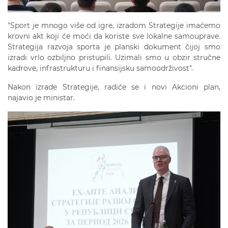
"Sport je mnogo više od igre, izradom Strategije imaćemo
krovni akt koji će moći da koriste sve lokalne samouprave.
Strategija razvoja sporta je planski dokument čijoj smo
izradi vrlo ozbiljno pristupili. Uzimali smo u obzir stručne
kadrove, infrastrukturu i finansijsku samoodrživost".
Nakon izrade Strategije, radiće se i novi Akcioni plan,
najavio je ministar.