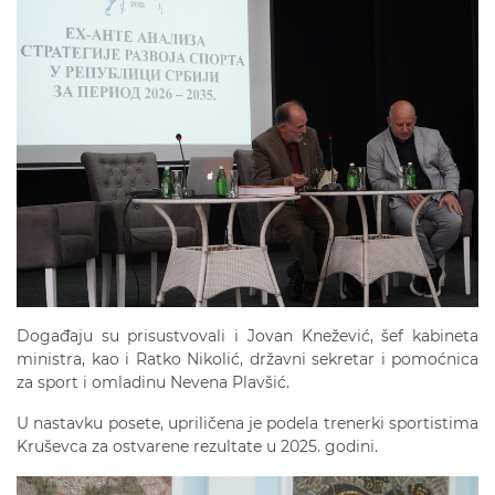
Događaju su prisustvovali i Jovan Knežević, šef kabineta
ministra, kao i Ratko Nikolić, državni sekretar i pomoćnica
za sport i omladinu Nevena Plavšić.
U nastavku posete, upriličena je podela trenerki sportistima
Kruševca za ostvarene rezultate u 2025. godini.