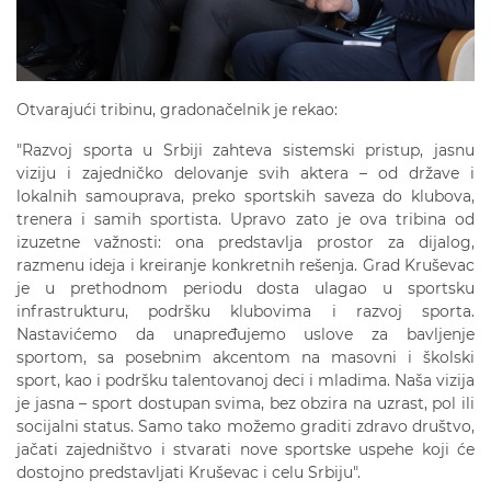
Otvarajući tribinu, gradonačelnik je rekao:
"Razvoj sporta u Srbiji zahteva sistemski pristup, jasnu
viziju i zajedničko delovanje svih aktera – od države i
lokalnih samouprava, preko sportskih saveza do klubova,
trenera i samih sportista. Upravo zato je ova tribina od
izuzetne važnosti: ona predstavlja prostor za dijalog,
razmenu ideja i kreiranje konkretnih rešenja. Grad Kruševac
je u prethodnom periodu dosta ulagao u sportsku
infrastrukturu, podršku klubovima i razvoj sporta.
Nastavićemo da unapređujemo uslove za bavljenje
sportom, sa posebnim akcentom na masovni i školski
sport, kao i podršku talentovanoj deci i mladima. Naša vizija
je jasna – sport dostupan svima, bez obzira na uzrast, pol ili
socijalni status. Samo tako možemo graditi zdravo društvo,
jačati zajedništvo i stvarati nove sportske uspehe koji će
dostojno predstavljati Kruševac i celu Srbiju".