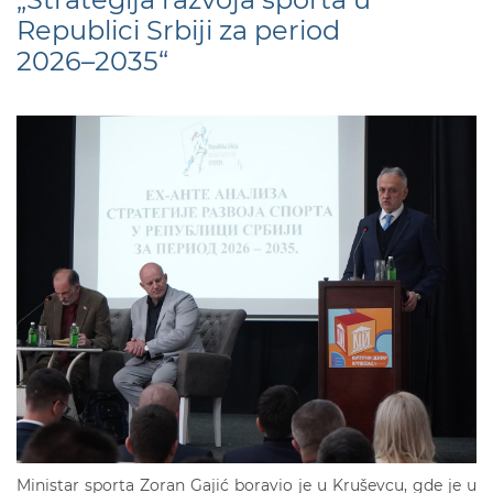
Republici Srbiji za period
2026–2035“
Ministar sporta Zoran Gajić boravio je u Kruševcu, gde je u