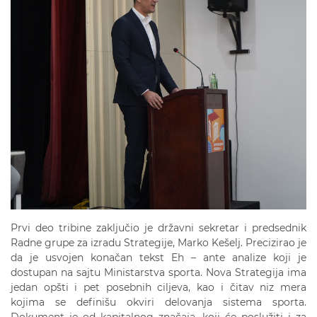
Prvi deo tribine zaključio je državni sekretar i predsednik
Radne grupe za izradu Strategije, Marko Kešelj. Precizirao je
da je usvojen konačan tekst Eh – ante analize koji je
dostupan na sajtu Ministarstva sporta. Nova Strategija ima
jedan opšti i pet posebnih ciljeva, kao i čitav niz mera
kojima se definišu okviri delovanja sistema sporta.
Dokument je od kapitalnog značaja, koji će poslužiti i za