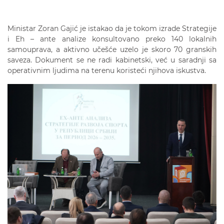
Ministar Zoran Gajić je istakao da je tokom izrade Strategije
i Eh – ante analize konsultovano preko 140 lokalnih
samouprava, a aktivno učešće uzelo je skoro 70 granskih
saveza. Dokument se ne radi kabinetski, već u saradnji sa
operativnim ljudima na terenu koristeći njihova iskustva.