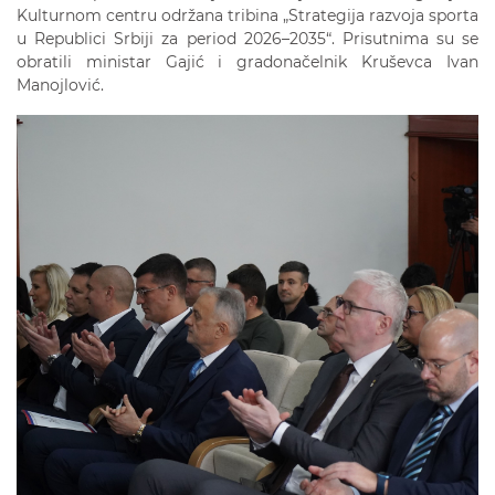
Kulturnom centru održana tribina „Strategija razvoja sporta
u Republici Srbiji za period 2026–2035“. Prisutnima su se
obratili ministar Gajić i gradonačelnik Kruševca Ivan
Manojlović.