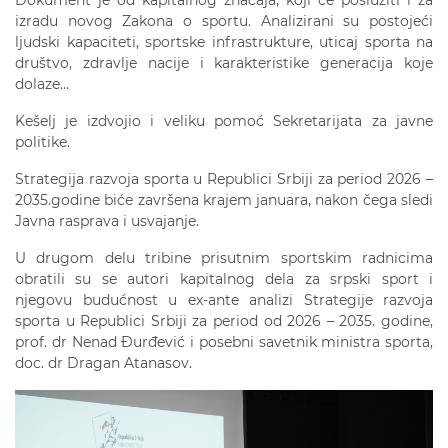
izradu novog Zakona o sportu. Analizirani su postojeći
ljudski kapaciteti, sportske infrastrukture, uticaj sporta na
društvo, zdravlje nacije i karakteristike generacija koje
dolaze…
Kešelj je izdvojio i veliku pomoć Sekretarijata za javne
politike.
Strategija razvoja sporta u Republici Srbiji za period 2026 –
2035.godine biće završena krajem januara, nakon čega sledi
Javna rasprava i usvajanje.
U drugom delu tribine prisutnim sportskim radnicima
obratili su se autori kapitalnog dela za srpski sport i
njegovu budućnost u ex-ante analizi Strategije razvoja
sporta u Republici Srbiji za period od 2026 – 2035. godine,
prof. dr Nenad Đurđević i posebni savetnik ministra sporta,
doc. dr Dragan Atanasov.