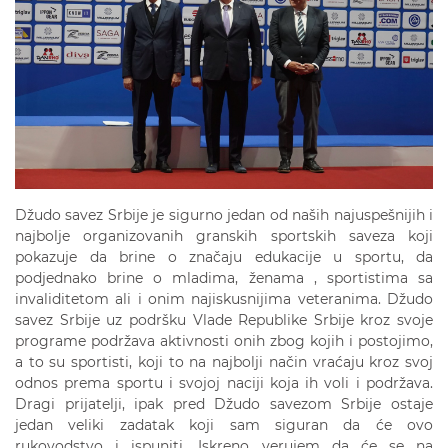
Džudo savez Srbije je sigurno jedan od naših najuspešnijih i
najbolje organizovanih granskih sportskih saveza koji
pokazuje da brine o značaju edukacije u sportu, da
podjednako brine o mladima, ženama , sportistima sa
invaliditetom ali i onim najiskusnijima veteranima. Džudo
savez Srbije uz podršku Vlade Republike Srbije kroz svoje
programe podržava aktivnosti onih zbog kojih i postojimo,
a to su sportisti, koji to na najbolji način vraćaju kroz svoj
odnos prema sportu i svojoj naciji koja ih voli i podržava.
Dragi prijatelji, ipak pred Džudo savezom Srbije ostaje
jedan veliki zadatak koji sam siguran da će ovo
rukovodstvo i ispuniti. Iskreno verujem da će se na