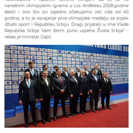
narednim olimpijskim igrama u Los Anđelesu 2028.godine
desiti i ono što svi zajedno očekujemo već više od 40
godina, a to je osvajanje prve olimpijske medalju za srpski
džudo sport i Republiku Srbiju. Dragi prijatelji u ime Vlade
Republike Srbije Vam želim puno uspeha Živela Srbija" -
rekao je ministar Gajić.