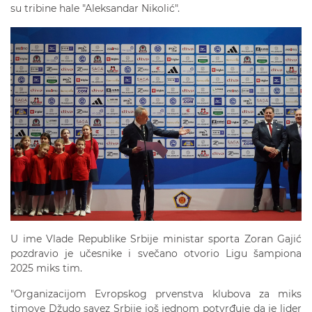
su tribine hale "Aleksandar Nikolić".
U ime Vlade Republike Srbije ministar sporta Zoran Gajić
pozdravio je učesnike i svečano otvorio Ligu šampiona
2025 miks tim.
"Organizacijom Evropskog prvenstva klubova za miks
timove Džudo savez Srbije još jednom potvrđuje da je lider