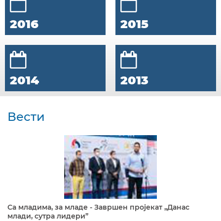
2016
2015
2014
2013
Вести
Са младима, за младе - Завршен пројекат „Данас
млади, сутра лидери”