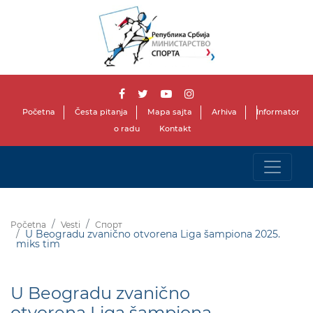
Početna
Česta pitanja
Mapa sajta
Arhiva
Informator
o radu
Kontakt
Početna
Vesti
Спорт
U Beogradu zvanično otvorena Liga šampiona 2025.
miks tim
U Beogradu zvanično
otvorena Liga šampiona