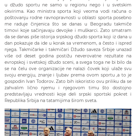
u džudo sportu ne samo u regionu nego i u svetskim
okvirima. Kao ministra sporta koji veoma vodi računa o
poštovanju rodne ravnopravnosti u oblasti sporta posebno
me raduje činjenica što se danas u Beogradu takmiče
timovi koje sačinjavaju devojke i muškarci. Zato smatram
da se danas piše istorija srpskog džudo sporta koji iz dana u
dan pokazuje da ide u korak sa vremenom, a često i ispred
njega. Takmičarke i takmičari Džudo saveza Srbije unazad
više od deset godina postižu neverovatne rezultate na
evropskoj i svetskoj džudo sceni, a svega toga ne bi bilo da
se na čelu ove organizacije ne nalazi čovek koji ulaže svu
svoju energiju, znanje i ljubav prema ovom sportu ,a to je
gospodin Ivan Todorov. Zato bih iskoristio ovu priliku da se
zahvalim lično njemu i njegovom timu što dostojno
predstavljaju vrednosti koje deli srpski sportski pokret i
Republika Srbija na tatamijima širom sveta.