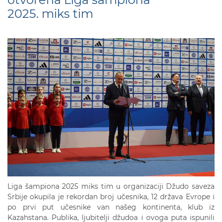
2025. miks tim
Liga šampiona 2025 miks tim u organizaciji Džudo saveza
Srbije okupila je rekordan broj učesnika, 12 država Evrope i
po prvi put učesnike van našeg kontinenta, klub iz
Kazahstana. Publika, ljubitelji džudoa i ovoga puta ispunili