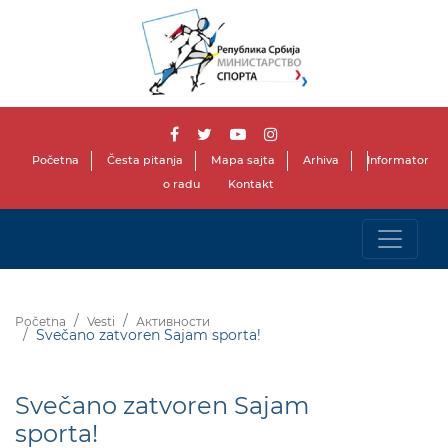
Početna
Česta pitanja
Mapa sajta
Arhiva
Informator
o radu
Kontakt
Početna
Vesti
Активности
Svečano zatvoren Sajam sporta!
Svečano zatvoren Sajam
sporta!