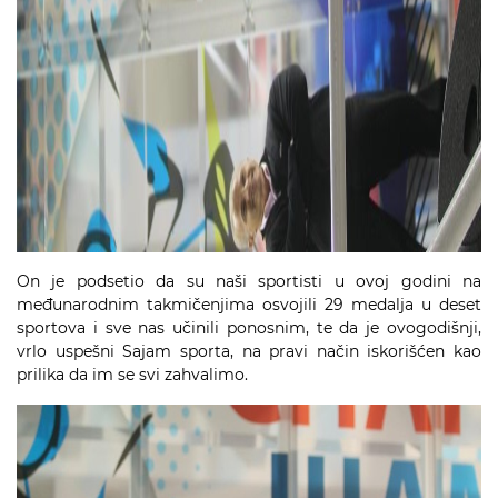
On je podsetio da su naši sportisti u ovoj godini na
međunarodnim takmičenjima osvojili 29 medalja u deset
sportova i sve nas učinili ponosnim, te da je ovogodišnji,
vrlo uspešni Sajam sporta, na pravi način iskorišćen kao
prilika da im se svi zahvalimo.