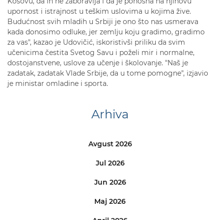
Kosovu, da ih ne zaboravlja i da je ponosna na njihovu
upornost i istrajnost u teškim uslovima u kojima žive.
Budućnost svih mladih u Srbiji je ono što nas usmerava
kada donosimo odluke, jer zemlju koju gradimo, gradimo
za vas", kazao je Udovičić, iskoristivši priliku da svim
učenicima čestita Svetog Savu i poželi mir i normalne,
dostojanstvene, uslove za učenje i školovanje. "Naš je
zadatak, zadatak Vlade Srbije, da u tome pomogne", izjavio
je ministar omladine i sporta.
Arhiva
Avgust 2026
Jul 2026
Jun 2026
Maj 2026