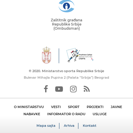
Zaštitnik građana
Republike Srbije
(Ombudsman)
© 2020. Ministarstvo sporta Republike Srbije
Bulevar Mihajla Pupina 2 (Palata “Srbija”) Beograd
O MINISTARSTVU
VESTI
SPORT
PROJEKTI
JAVNE
NABAVKE
INFORMATOR O RADU
USLUGE
Mapa sajta
Arhiva
Kontakt