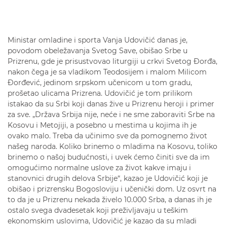
Ministar omladine i sporta Vanja Udovičić danas je,
povodom obeležavanja Svetog Save, obišao Srbe u
Prizrenu, gde je prisustvovao liturgiji u crkvi Svetog Đorđa,
nakon čega je sa vladikom Teodosijem i malom Milicom
Đorđević, jedinom srpskom učenicom u tom gradu,
prošetao ulicama Prizrena. Udovičić je tom prilikom
istakao da su Srbi koji danas žive u Prizrenu heroji i primer
za sve. „Država Srbija nije, neće i ne sme zaboraviti Srbe na
Kosovu i Metojiji, a posebno u mestima u kojima ih je
ovako malo. Treba da učinimo sve da pomognemo život
našeg naroda. Koliko brinemo o mladima na Kosovu, toliko
brinemo o našoj budućnosti, i uvek ćemo činiti sve da im
omogućimo normalne uslove za život kakve imaju i
stanovnici drugih delova Srbije“, kazao je Udovičić koji je
obišao i prizrensku Bogosloviju i učenički dom. Uz osvrt na
to da je u Prizrenu nekada živelo 10.000 Srba, a danas ih je
ostalo svega dvadesetak koji preživljavaju u teškim
ekonomskim uslovima, Udovičić je kazao da su mladi