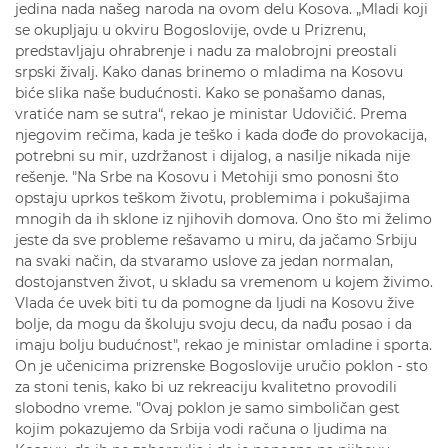
jedina nada našeg naroda na ovom delu Kosova. „Mladi koji
se okupljaju u okviru Bogoslovije, ovde u Prizrenu,
predstavljaju ohrabrenje i nadu za malobrojni preostali
srpski živalj. Kako danas brinemo o mladima na Kosovu
biće slika naše budućnosti. Kako se ponašamo danas,
vratiće nam se sutra“, rekao je ministar Udovičić. Prema
njegovim rečima, kada je teško i kada dođe do provokacija,
potrebni su mir, uzdržanost i dijalog, a nasilje nikada nije
rešenje. "Na Srbe na Kosovu i Metohiji smo ponosni što
opstaju uprkos teškom životu, problemima i pokušajima
mnogih da ih sklone iz njihovih domova. Ono što mi želimo
jeste da sve probleme rešavamo u miru, da jačamo Srbiju
na svaki način, da stvaramo uslove za jedan normalan,
dostojanstven život, u skladu sa vremenom u kojem živimo.
Vlada će uvek biti tu da pomogne da ljudi na Kosovu žive
bolje, da mogu da školuju svoju decu, da nađu posao i da
imaju bolju budućnost", rekao je ministar omladine i sporta.
On je učenicima prizrenske Bogoslovije uručio poklon - sto
za stoni tenis, kako bi uz rekreaciju kvalitetno provodili
slobodno vreme. "Ovaj poklon je samo simboličan gest
kojim pokazujemo da Srbija vodi računa o ljudima na