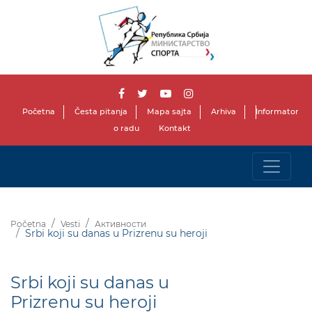
Početna
Česta pitanja
Mapa sajta
Arhiva
Informator
o radu
Kontakt
Početna
Vesti
Активности
Srbi koji su danas u Prizrenu su heroji
Srbi koji su danas u
Prizrenu su heroji