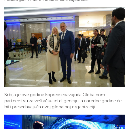
Srbija je ove godine kopredsedavajuća Globalnom
partnerstvu za veštačku inteligenciju, a naredne godine će
biti presedavajuća ovoj globalnoj organizaciji.