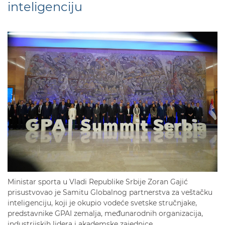
inteligenciju
Ministar sporta u Vladi Republike Srbije Zoran Gajić
prisustvovao je Samitu Globalnog partnerstva za veštačku
inteligenciju, koji je okupio vodeće svetske stručnjake,
predstavnike GPAI zemalja, međunarodnih organizacija,
industrijskih lidera i akademske zajednice.