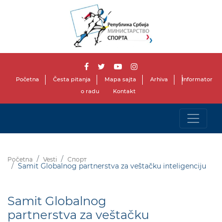
Početna
Česta pitanja
Mapa sajta
Arhiva
Informator
o radu
Kontakt
Početna
Vesti
Спорт
Samit Globalnog partnerstva za veštačku inteligenciju
Samit Globalnog
partnerstva za veštačku