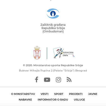
Zaštitnik građana
Republike Srbije
(Ombudsman)
© 2020. Ministarstvo sporta Republike Srbije
Bulevar Mihajla Pupina 2 (Palata “Srbija”) Beograd
O MINISTARSTVU
VESTI
SPORT
PROJEKTI
JAVNE
NABAVKE
INFORMATOR O RADU
USLUGE