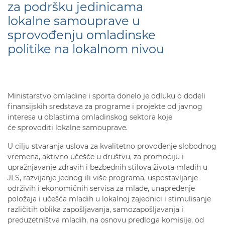
za podršku jedinicama
lokalne samouprave u
sprovođenju omladinske
politike na lokalnom nivou
Ministarstvo omladine i sporta donelo je odluku o dodeli
finansijskih sredstava za programe i projekte od javnog
interesa u oblastima omladinskog sektora koje
će sprovoditi lokalne samouprave.
U cilju stvaranja uslova za kvalitetno provođenje slobodnog
vremena, aktivno učešće u društvu, za promociju i
upražnjavanje zdravih i bezbednih stilova života mladih u
JLS, razvijanje jednog ili više programa, uspostavljanje
održivih i ekonomičnih servisa za mlade, unapređenje
položaja i učešća mladih u lokalnoj zajednici i stimulisanje
različitih oblika zapošljavanja, samozapošljavanja i
preduzetništva mladih, na osnovu predloga komisije, od