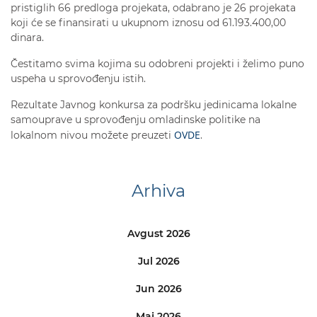
pristiglih 66 predloga projekata, odabrano je 26 projekata
koji će se finansirati u ukupnom iznosu od 61.193.400,00
dinara.
Čestitamo svima kojima su odobreni projekti i želimo puno
uspeha u sprovođenju istih.
Rezultate Javnog konkursa za podršku jedinicama lokalne
samouprave u sprovođenju omladinske politike na
OVDE
lokalnom nivou možete preuzeti
.
Arhiva
Avgust 2026
Jul 2026
Jun 2026
Maj 2026