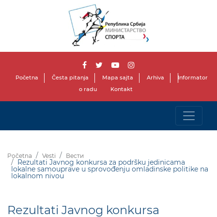
Početna
Česta pitanja
Mapa sajta
Arhiva
Informator
o radu
Kontakt
Početna
Vesti
Вести
Rezultati Javnog konkursa za podršku jedinicama
lokalne samouprave u sprovođenju omladinske politike na
lokalnom nivou
Rezultati Javnog konkursa