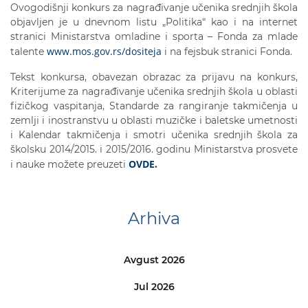
Ovogodišnji konkurs za nagrađivanje učenika srednjih škola
objavljen je u dnevnom listu „Politika“ kao i na internet
stranici Ministarstva omladine i sporta – Fonda za mlade
www.mos.gov.rs/dositeja
talente
i na fejsbuk stranici Fonda.
Tekst konkursa, obavezan obrazac za prijavu na konkurs,
Kriterijume za nagrađivanje učenika srednjih škola u oblasti
fizičkog vaspitanja, Standarde za rangiranje takmičenja u
zemlji i inostranstvu u oblasti muzičke i baletske umetnosti
i Kalendar takmičenja i smotri učenika srednjih škola za
školsku 2014/2015. i 2015/2016. godinu Ministarstva prosvete
OVDE
i nauke možete preuzeti
.
Arhiva
Avgust 2026
Jul 2026