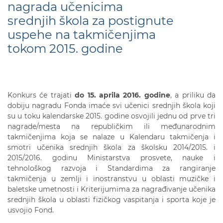
nagrada učenicima
srednjih škola za postignute
uspehe na takmičenjima
tokom 2015. godine
Konkurs će trajati
do
15
. aprila 201
6
. godine
, a priliku da
dobiju nagradu Fonda imaće svi učenici srednjih škola koji
su u toku kalendarske 2015. godine osvojili jednu od prve tri
nagrade/mesta na republičkim ili međunarodnim
takmičenjima koja se nalaze u Kalendaru takmičenja i
smotri učenika srednjih škola za školsku 2014/2015. i
2015/2016. godinu Ministarstva prosvete, nauke i
tehnološkog razvoja i Standardima za rangiranje
takmičenja u zemlji i inostranstvu u oblasti muzičke i
baletske umetnosti i Kriterijumima za nagrađivanje učenika
srednjih škola u oblasti fizičkog vaspitanja i sporta koje je
usvojio Fond.