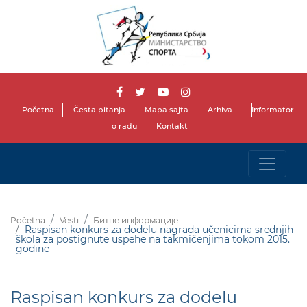
Početna
Česta pitanja
Mapa sajta
Arhiva
Informator
o radu
Kontakt
Početna
Vesti
Битне информације
Raspisan konkurs za dodelu nagrada učenicima srednjih
škola za postignute uspehe na takmičenjima tokom 2015.
godine
Raspisan konkurs za dodelu