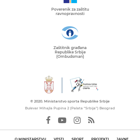
Poverenik za zaštitu
ravnopravnosti
Zaštitnik građana
Republike Srbije
(Ombudsman)
© 2020. Ministarstvo sporta Republike Srbije
Bulevar Mihajla Pupina 2 (Palata “Srbija”) Beograd
O MINISTARSTVU
VESTI
SPORT
PROJEKTI
JAVNE