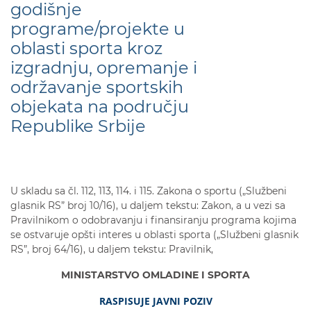
godišnje
programe/projekte u
oblasti sporta kroz
izgradnju, opremanje i
održavanje sportskih
objekata na području
Republike Srbije
U skladu sa čl. 112, 113, 114. i 115. Zakona o sportu („Službeni
glasnik RS” broj 10/16), u daljem tekstu: Zakon, a u vezi sa
Pravilnikom o odobravanju i finansiranju programa kojima
se ostvaruje opšti interes u oblasti sporta („Službeni glasnik
RS”, broj 64/16), u daljem tekstu: Pravilnik,
MINISTARSTVO OMLADINE I SPORTA
RASPISUJE
JAVNI POZIV