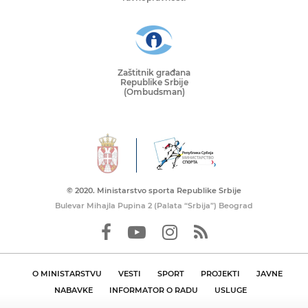
Zaštitnik građana
Republike Srbije
(Ombudsman)
© 2020. Ministarstvo sporta Republike Srbije
Bulevar Mihajla Pupina 2 (Palata “Srbija”) Beograd
O MINISTARSTVU
VESTI
SPORT
PROJEKTI
JAVNE
NABAVKE
INFORMATOR O RADU
USLUGE