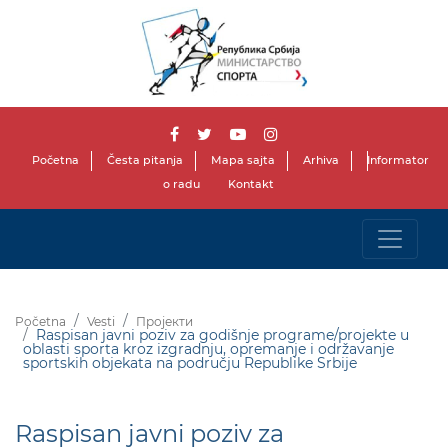
Početna
Česta pitanja
Mapa sajta
Arhiva
Informator
o radu
Kontakt
Početna
Vesti
Пројекти
Raspisan javni poziv za godišnje programe/projekte u
oblasti sporta kroz izgradnju, opremanje i održavanje
sportskih objekata na području Republike Srbije
Raspisan javni poziv za