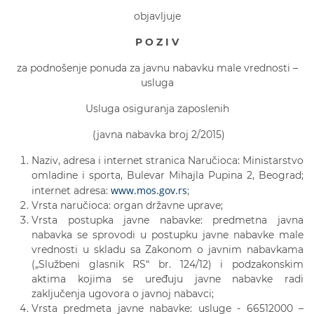
objavljuje
P O Z I V
za podnošenje ponuda za javnu nabavku male vrednosti –
usluga
Usluga osiguranja zaposlenih
(javna nabavka broj 2/2015)
Naziv, adresa i internet stranica Naručioca: Ministarstvo
omladine i sporta, Bulevar Mihajla Pupina 2, Beograd;
www.mos.gov.rs
internet adresa:
;
Vrsta naručioca: organ državne uprave;
Vrsta postupka javne nabavke: predmetna javna
nabavka se sprovodi u postupku javne nabavke male
vrednosti u skladu sa Zakonom o javnim nabavkama
(„Službeni glasnik RS“ br. 124/12) i podzakonskim
aktima kojima se uređuju javne nabavke radi
zaključenja ugovora o javnoj nabavci;
Vrsta predmeta javne nabavke: usluge - 66512000 –