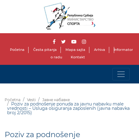
Početna
Česta pitanja
Mapa sajta
Arhiva
Informator
o radu
Kontakt
Početna
Vesti
Јавне набавке
Poziv za podnošenje ponuda za javnu nabavku male
vrednosti – Usluga osiguranja zaposlenih (javna nabavka
broj 2/2015)
Poziv za podnošenje