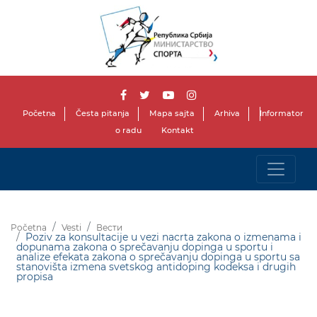
Početna
Česta pitanja
Mapa sajta
Arhiva
Informator
o radu
Kontakt
Početna
Vesti
Вести
Poziv za konsultacije u vezi nacrta zakona o izmenama i
dopunama zakona o sprečavanju dopinga u sportu i
analize efekata zakona o sprečavanju dopinga u sportu sa
stanovišta izmena svetskog antidoping kodeksa i drugih
propisa