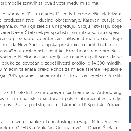
 promocije zdravih stilova života među mladima.
ržalo Karavan “Duh mladosti” jer isti promoviše aktivizam
sko preduzetništvo i dualno obrazovanje. Karavan putuje po
eljima, svima koji žele da unapređuju Srbiju i stvaraju bolje
vana Davor Štefanek jer sportisti i svi mladi koji su uspešni
e vreme provode u volonterskim aktivnostima su uzori koje
lim i da Novi Sad, evropska prestonica mladih bude uzor i
ovođenju omladinske politike. Kroz finansiranje projekata
rovođenje Nacionane strategije za mlade uspeli smo da se
a obuke za povećanje zapošljivosti prošlo je 14.000 mladih.
00 mladih talenata preko Fonda za mlade talente Republike
aja 2017. godine imaćemo ih 71, kao i 39 teretana /malih
ji sa 10 lokalnih samouprava i partnerima iz Antodoping
ivilnim i sportskim sektorom pokrenuti inicijativu u cilju
tilova života pod sloganom „Iskorači i TI! Sportski. Zdravo.
tar prosvete, nauke i tehnološkog razvoja, Miloš Vučević,
irektor OPENS-a Vukašin Grozdanović i Davor Štefanek,