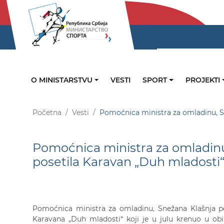
O MINISTARSTVU
VESTI
SPORT
PROJEKTI
Početna
Vesti
Pomoćnica ministra za omladinu, S
Pomoćnica ministra za omladinu
posetila Karavan „Duh mladost
Pomoćnica ministra za omladinu, Snežana Klašnja p
Karavana „Duh mladosti“ koji je u julu krenuo u obi