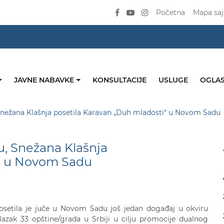
Početna
Mapa saj
JAVNE NABAVKE
KONSULTACIJE
USLUGE
OGLAS
nežana Klašnja posetila Karavan „Duh mladosti“ u Novom Sadu
, Snežana Klašnja
i“ u Novom Sadu
osetila je juče u Novom Sadu još jedan događaj u okviru
lazak 33 opštine/grada u Srbiji u cilju promocije dualnog