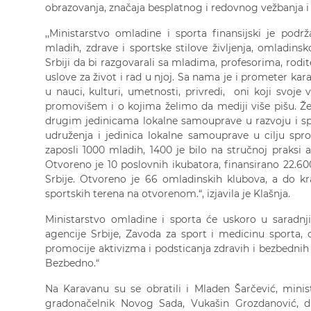
obrazovanja, značaja besplatnog i redovnog vežbanja i
,,Ministarstvo omladine i sporta finansijski je pod
mladih, zdrave i sportske stilove življenja, omladin
Srbiji da bi razgovarali sa mladima, profesorima, rodit
uslove za život i rad u njoj. Sa nama je i prometer kara
u nauci, kulturi, umetnosti, privredi, oni koji svoj
promovišem i o kojima želimo da mediji više pišu. Že
drugim jedinicama lokalne samouprave u razvoju i spr
udruženja i jedinica lokalne samouprave u cilju sp
zaposli 1000 mladih, 1400 je bilo na stručnoj praksi 
Otvoreno je 10 poslovnih ikubatora, finansirano 22.6
Srbije. Otvoreno je 66 omladinskih klubova, a do kr
sportskih terena na otvorenom.“, izjavila je Klašnja.
Ministarstvo omladine i sporta će uskoro u saradn
agencije Srbije, Zavoda za sport i medicinu sporta, c
promocije aktivizma i podsticanja zdravih i bezbednih s
Bezbedno.“
Na Karavanu su se obratili i Mladen Šarčević, minis
gradonačelnik Novog Sada, Vukašin Grozdanović, d