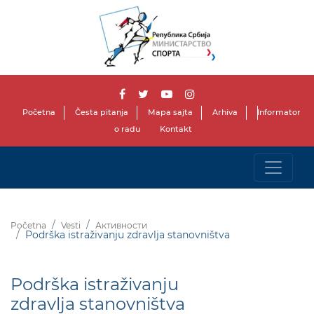
Početna
Česta pitanja
Mapa sajta
Arhiva
Informator
o radu
Kontakt
Početna
Vesti
Активности
Podrška istraživanju zdravlja stanovništva
Podrška istraživanju
zdravlja stanovništva