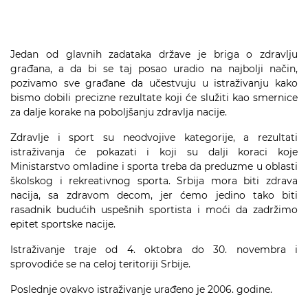
Jedan od glavnih zadataka države je briga o zdravlju
građana, a da bi se taj posao uradio na najbolji način,
pozivamo sve građane da učestvuju u istraživanju kako
bismo dobili precizne rezultate koji će služiti kao smernice
za dalje korake na poboljšanju zdravlja nacije.
Zdravlje i sport su neodvojive kategorije, a rezultati
istraživanja će pokazati i koji su dalji koraci koje
Ministarstvo omladine i sporta treba da preduzme u oblasti
školskog i rekreativnog sporta. Srbija mora biti zdrava
nacija, sa zdravom decom, jer ćemo jedino tako biti
rasadnik budućih uspešnih sportista i moći da zadržimo
epitet sportske nacije.
Istraživanje traje od 4. oktobra do 30. novembra i
sprovodiće se na celoj teritoriji Srbije.
Poslednje ovakvo istraživanje urađeno je 2006. godine.