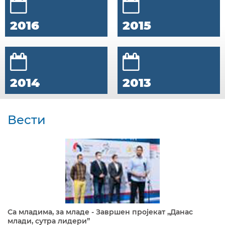
2016
2015
2014
2013
Вести
Са младима, за младе - Завршен пројекат „Данас
млади, сутра лидери”