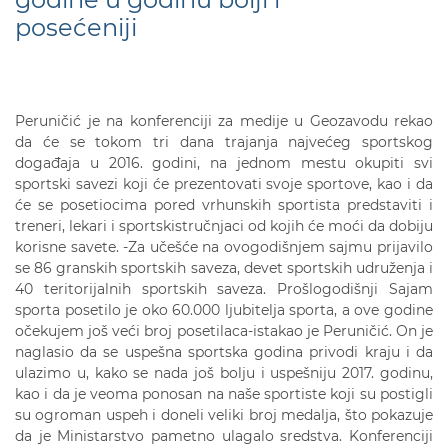
posećeniji
Peruničić je na konferenciji za medije u Geozavodu rekao
da će se tokom tri dana trajanja najvećeg sportskog
događaja u 2016. godini, na jednom mestu okupiti svi
sportski savezi koji će prezentovati svoje sportove, kao i da
će se posetiocima pored vrhunskih sportista predstaviti i
treneri, lekari i sportskistručnjaci od kojih će moći da dobiju
korisne savete. -Za učešće na ovogodišnjem sajmu prijavilo
se 86 granskih sportskih saveza, devet sportskih udruženja i
40 teritorijalnih sportskih saveza. Prošlogodišnji Sajam
sporta posetilo je oko 60.000 ljubitelja sporta, a ove godine
očekujem još veći broj posetilaca-istakao je Peruničić. On je
naglasio da se uspešna sportska godina privodi kraju i da
ulazimo u, kako se nada još bolju i uspešniju 2017. godinu,
kao i da je veoma ponosan na naše sportiste koji su postigli
su ogroman uspeh i doneli veliki broj medalja, što pokazuje
da je Ministarstvo pametno ulagalo sredstva. Konferenciji