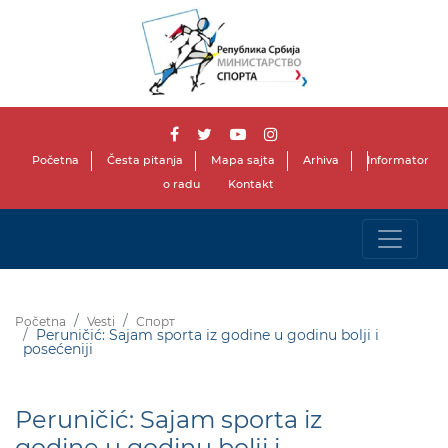
Početna
Česta pitanja
Mapa sajta
Arhiva
Informator
o radu
Kontakt
Početna
Vesti
Спорт
Peruničić: Sajam sporta iz godine u godinu bolji i
posećeniji
Peruničić: Sajam sporta iz
godine u godinu bolji i