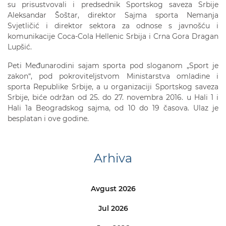
su prisustvovali i predsednik Sportskog saveza Srbije
Aleksandar Šoštar, direktor Sajma sporta Nemanja
Svjetličić i direktor sektora za odnose s javnošću i
komunikacije Coca-Cola Hellenic Srbija i Crna Gora Dragan
Lupšić.
Peti Međunarodini sajam sporta pod sloganom „Sport je
zakon“, pod pokroviteljstvom Ministarstva omladine i
sporta Republike Srbije, a u organizaciji Sportskog saveza
Srbije, biće održan od 25. do 27. novembra 2016. u Hali 1 i
Hali 1a Beogradskog sajma, od 10 do 19 časova. Ulaz je
besplatan i ove godine.
Arhiva
Avgust 2026
Jul 2026