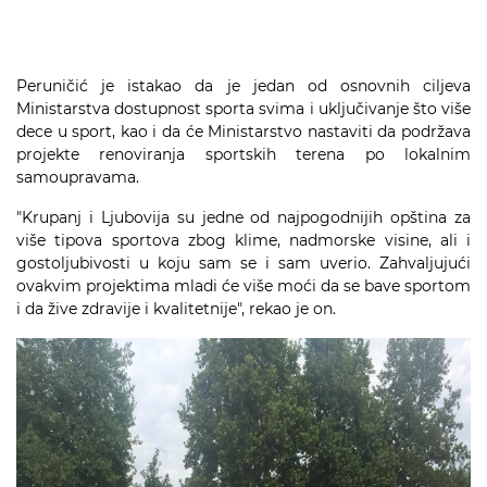
Peruničić je istakao da je jedan od osnovnih ciljeva
Ministarstva dostupnost sporta svima i uključivanje što više
dece u sport, kao i da će Ministarstvo nastaviti da podržava
projekte renoviranja sportskih terena po lokalnim
samoupravama.
"Krupanj i Ljubovija su jedne od najpogodnijih opština za
više tipova sportova zbog klime, nadmorske visine, ali i
gostoljubivosti u koju sam se i sam uverio. Zahvaljujući
ovakvim projektima mladi će više moći da se bave sportom
i da žive zdravije i kvalitetnije", rekao je on.