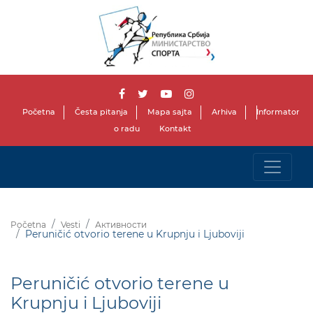
Početna
Česta pitanja
Mapa sajta
Arhiva
Informator
o radu
Kontakt
Početna
Vesti
Активности
Peruničić otvorio terene u Krupnju i Ljuboviji
Peruničić otvorio terene u
Krupnju i Ljuboviji