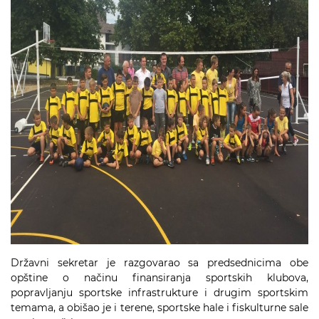
Državni sekretar je razgovarao sa predsednicima obe
opštine o načinu finansiranja sportskih klubova,
popravljanju sportske infrastrukture i drugim sportskim
temama, a obišao je i terene, sportske hale i fiskulturne sale