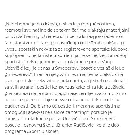
„Neophodno je da država, u skladu s mogućnostima,
razmotri sve načine da se takmičarima olakšaju materijalni
uslovi za trening. U narednom periodu razgovaraćemo s
Ministarstvom finansija o uvođenju određenih olakšica pri
uvozu sportskih rekvizita za registrovane sportske klubove,
koji opremu ne koriste u komercijalne svrhe, već za razvoj
sportista“, rekao je ministar omladine i sporta Vanja
Udovičić koji je danas u Smederevu posetio veslački klub
„Smederevo“. Prema njegovim rečima, tema olakšica na
uvoz sportskih rekvizita je pokrenuta, ali je treba sagledati
sa svih strana i postići konsenzus kako bi ta ideja zaživela.
„Svi se slažu da je sport blago naše zemlje, i zato moramo
da ga negujemo i dajemo sve od sebe da tako bude i u
budućnosti. Da bismo to postigli, moramo sportistima
omogućiti adekvatne uslove za trening“, poručio je
ministar omladine i sporta. Udovičić je u Smederevu
posetio i osnovnu školu „Branko Radičević“ koja je deo
programa „Sport u škole“.