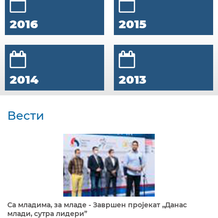
2016
2015
2014
2013
Вести
Са младима, за младе - Завршен пројекат „Данас
млади, сутра лидери”