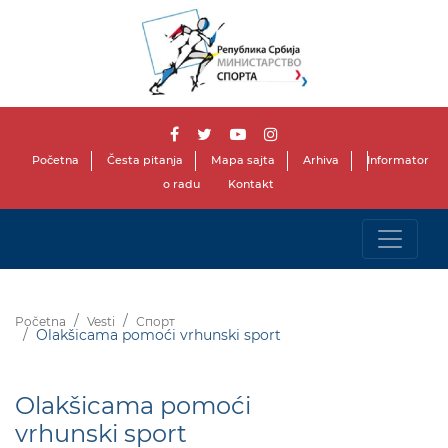
Početna
Česta pitanja
Mapa sajta
Arhiva
Informator
o radu
Kontakt
Početna
Vesti
Спорт
Olakšicama pomoći vrhunski sport
Olakšicama pomoći
vrhunski sport