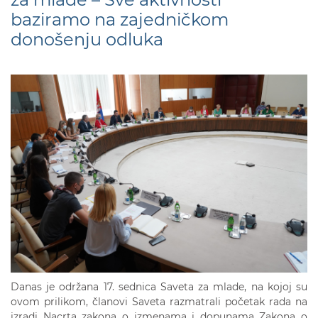
baziramo na zajedničkom
donošenju odluka
Danas je održana 17. sednica Saveta za mlade, na kojoj su
ovom prilikom, članovi Saveta razmatrali početak rada na
izradi Nacrta zakona o izmenama i dopunama Zakona o