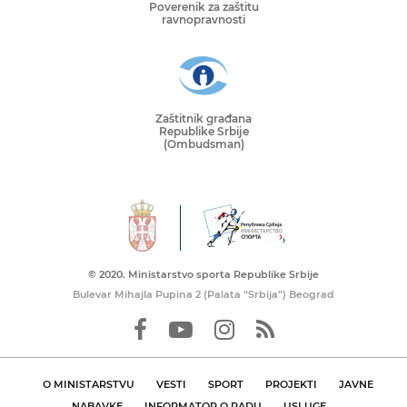
Poverenik za zaštitu
ravnopravnosti
Zaštitnik građana
Republike Srbije
(Ombudsman)
© 2020. Ministarstvo sporta Republike Srbije
Bulevar Mihajla Pupina 2 (Palata “Srbija”) Beograd
O MINISTARSTVU
VESTI
SPORT
PROJEKTI
JAVNE
NABAVKE
INFORMATOR O RADU
USLUGE