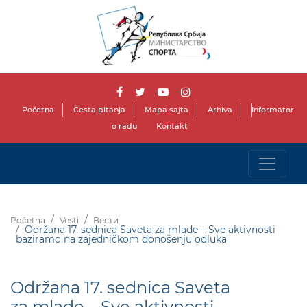
Početna
Česta pitanja
Mapa sajta
Arhiva
Informator
o radu
Kontakt
Početna
Vesti
Вести
Održana 17. sednica Saveta za mlade – Sve aktivnosti
baziramo na zajedničkom donošenju odluka
Održana 17. sednica Saveta
za mlade – Sve aktivnosti