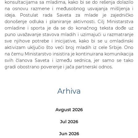
konsultacijama sa mladima, kako bi se do rešenja dolazilo
na osnovu razmene i međusobnog usvajanja mišljenja i
ideja. Postulat rada Saveta za mlade je zajedničko
donošenje odluka i planiranje aktivnosti. Cilj Ministarstva
omladine i sporta je da se do konačnog teksta dođe uz
puno uvažavanje stavova mladih i uzimajući u razmatranje
sve njihove potrebe i inicijative, kako bi se u omladinski
aktivizam uključio što veći broj mladih iz cele Srbije. Ono
na čemu Ministarstvo insistira je kontinuirana komunikacija
svih članova Saveta i između sednica, jer samo se tako
gradi obostrano poverenje i jača partnerski odnos.
Arhiva
Avgust 2026
Jul 2026
Jun 2026