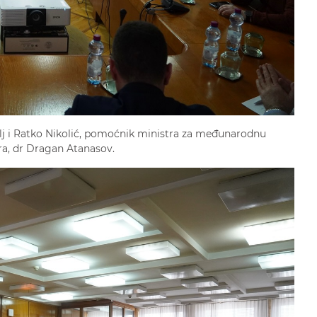
elj i Ratko Nikolić, pomoćnik ministra za međunarodnu
tra, dr Dragan Atanasov.