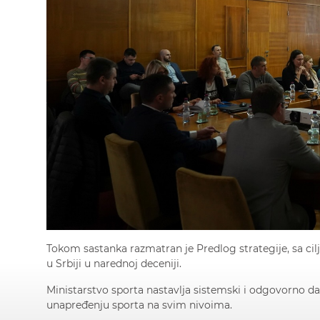
Tokom sastanka razmatran je Predlog strategije, sa cilje
u Srbiji u narednoj deceniji.
Ministarstvo sporta nastavlja sistemski i odgovorno da 
unapređenju sporta na svim nivoima.