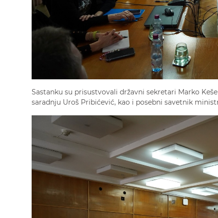
Sastanku su prisustvovali državni sekretari Marko Keš
saradnju Uroš Pribićević, kao i posebni savetnik minis