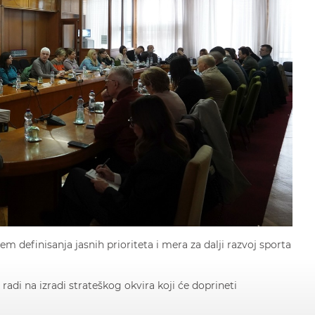
m definisanja jasnih prioriteta i mera za dalji razvoj sporta
radi na izradi strateškog okvira koji će doprineti