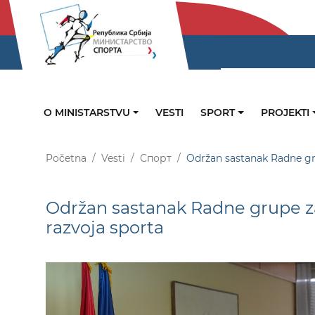
O MINISTARSTVU
VESTI
SPORT
PROJEKTI
Početna
Vesti
Спорт
Održan sastanak Radne gru
Održan sastanak Radne grupe za
razvoja sporta