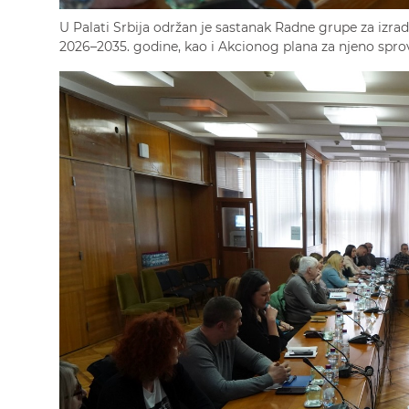
U Palati Srbija održan je sastanak Radne grupe za izradu
2026–2035. godine, kao i Akcionog plana za njeno spro