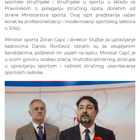
sportske stručnjake i stručnjake u sportu, u skladu sa
Pravilnikom o polaganju stručnog ispita, donetim od
strane Ministarstva sporta. Ovaj ispit predstavlja važan
korak ka profesionalizaciji i modernizaciji sportskog sektora
u Srbiji.
Ministar sporta Zoran Gajić i direktor Službe za upravljanje
kadrovima Danilo Rončević obratili su se okupljenim
kandidatima, poželevši im uspeh na ispitu. Ministar Gajić je
u svom govoru istakao značaj multidisciplinarnog pristupa
u upravljanju sportom i važnost stručnog usavršavanja
sportskih radnika.