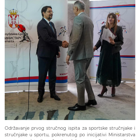
Održavanje prvog stručnog ispita za sportske stručnjake i
stručnjake u sportu, pokrenutog po inicijativi Ministarstva