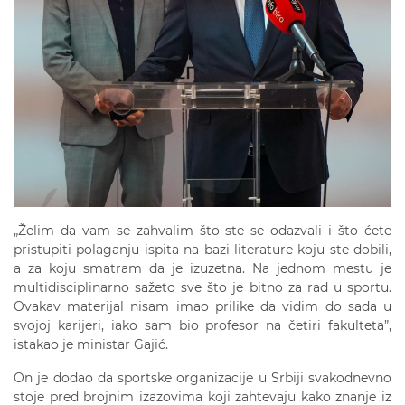
„Želim da vam se zahvalim što ste se odazvali i što ćete
pristupiti polaganju ispita na bazi literature koju ste dobili,
a za koju smatram da je izuzetna. Na jednom mestu je
multidisciplinarno sažeto sve što je bitno za rad u sportu.
Ovakav materijal nisam imao prilike da vidim do sada u
svojoj karijeri, iako sam bio profesor na četiri fakulteta”,
istakao je ministar Gajić.
On je dodao da sportske organizacije u Srbiji svakodnevno
stoje pred brojnim izazovima koji zahtevaju kako znanje iz