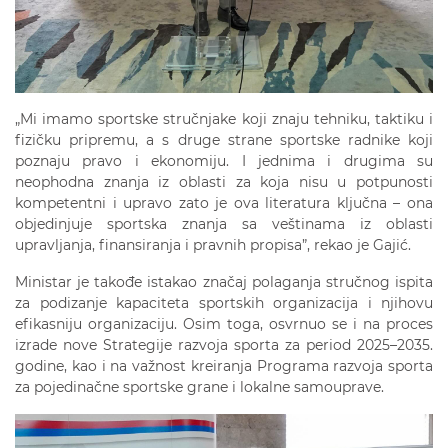
„Mi imamo sportske stručnjake koji znaju tehniku, taktiku i
fizičku pripremu, a s druge strane sportske radnike koji
poznaju pravo i ekonomiju. I jednima i drugima su
neophodna znanja iz oblasti za koja nisu u potpunosti
kompetentni i upravo zato je ova literatura ključna – ona
objedinjuje sportska znanja sa veštinama iz oblasti
upravljanja, finansiranja i pravnih propisa”, rekao je Gajić.
Ministar je takođe istakao značaj polaganja stručnog ispita
za podizanje kapaciteta sportskih organizacija i njihovu
efikasniju organizaciju. Osim toga, osvrnuo se i na proces
izrade nove Strategije razvoja sporta za period 2025–2035.
godine, kao i na važnost kreiranja Programa razvoja sporta
za pojedinačne sportske grane i lokalne samouprave.