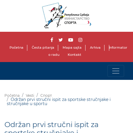
Početna
Česta pitanja
Mapa sajta
Arhiva
Informator
o radu
Kontakt
Početna
Vesti
Спорт
Održan prvi stručni ispit za sportske stručnjake i
stručnjake u sportu
Održan prvi stručni ispit za
sportske stručnjake i