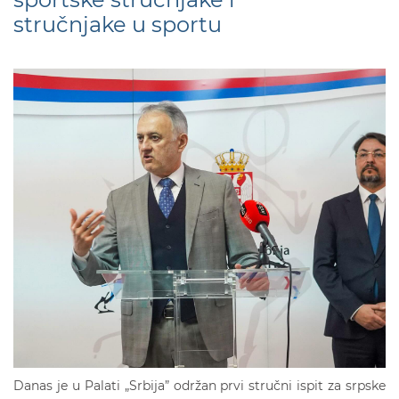
stručnjake u sportu
Danas je u Palati „Srbija” održan prvi stručni ispit za srpske