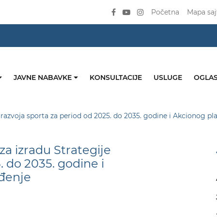
Početna
Mapa saj
JAVNE NABAVKE
KONSULTACIJE
USLUGE
OGLAS
 razvoja sporta za period od 2025. do 2035. godine i Akcionog pl
a izradu Strategije
. do 2035. godine i
ođenje