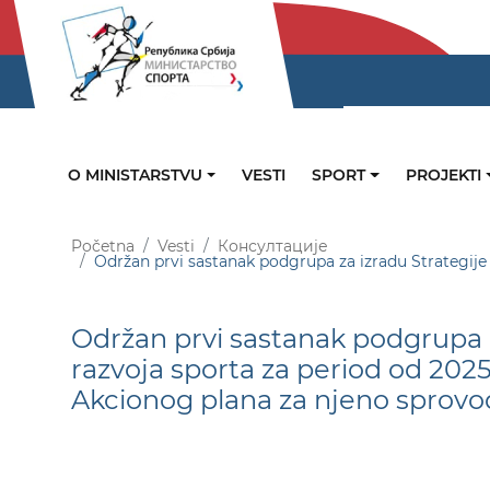
O MINISTARSTVU
VESTI
SPORT
PROJEKTI
Početna
Vesti
Консултације
Održan prvi sastanak podgrupa za izradu Strategije
Održan prvi sastanak podgrupa z
razvoja sporta za period od 2025
Akcionog plana za njeno sprov