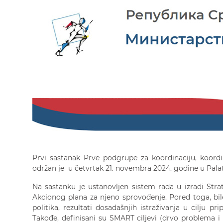
Prvi sastanak Prve podgrupe za koordinaciju, koordi
održan je u četvrtak 21. novembra 2024. godine u Palati
Na sastanku je ustanovljen sistem rada u izradi Stra
Akcionog plana za njeno sprovođenje. Pored toga, bi
politika, rezultati dosadašnjih istraživanja u cilju pr
Takođe, definisani su SMART ciljevi (drvo problema i 