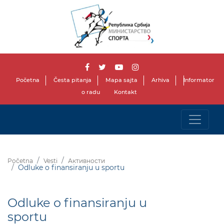
Početna
Česta pitanja
Mapa sajta
Arhiva
Informator
o radu
Kontakt
Početna
Vesti
Активности
Odluke o finansiranju u sportu
Odluke o finansiranju u
sportu