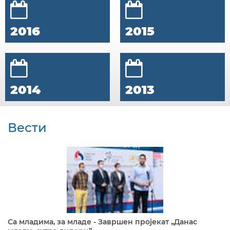
2016
2015
2014
2013
Вести
Са младима, за младе - Завршен пројекат „Данас