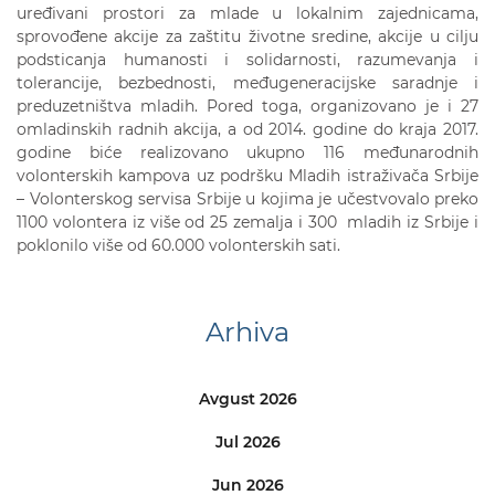
uređivani prostori za mlade u lokalnim zajednicama,
sprovođene akcije za zaštitu životne sredine, akcije u cilju
podsticanja humanosti i solidarnosti, razumevanja i
tolerancije, bezbednosti, međugeneracijske saradnje i
preduzetništva mladih. Pored toga, organizovano je i 27
omladinskih radnih akcija, a od 2014. godine do kraja 2017.
godine biće realizovano ukupno 116 međunarodnih
volonterskih kampova uz podršku Mladih istraživača Srbije
– Volonterskog servisa Srbije u kojima je učestvovalo preko
1100 volontera iz više od 25 zemalja i 300 mladih iz Srbije i
poklonilo više od 60.000 volonterskih sati.
Arhiva
Avgust 2026
Jul 2026
Jun 2026