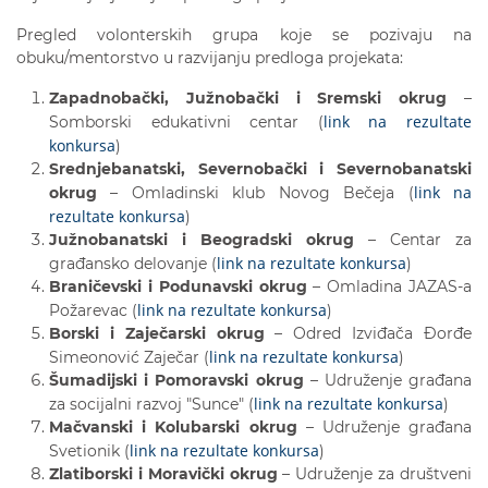
Pregled volonterskih grupa koje se pozivaju na
obuku/mentorstvo u razvijanju predloga projekata:
Zapadnobački, Južnobački i Sremski okrug
–
link na rezultate
Somborski edukativni centar (
konkursa
)
Srednjebanatski, Severnobački i Severnobanatski
link na
okrug
– Omladinski klub Novog Bečeja (
rezultate konkursa
)
Južnobanatski i Beogradski okrug
– Centar za
link na rezultate konkursa
građansko delovanje (
)
Braničevski i Podunavski okrug
– Omladina JAZAS-a
link na rezultate konkursa
Požarevac (
)
Borski i Zaječarski okrug
– Odred Izviđača Đorđe
link na rezultate konkursa
Simeonović Zaječar (
)
Šumadijski i Pomoravski okrug
– Udruženje građana
link na rezultate konkursa
za socijalni razvoj "Sunce" (
)
Mačvanski i Kolubarski okrug
– Udruženje građana
link na rezultate konkursa
Svetionik (
)
Zlatiborski i Moravički okrug
– Udruženje za društveni