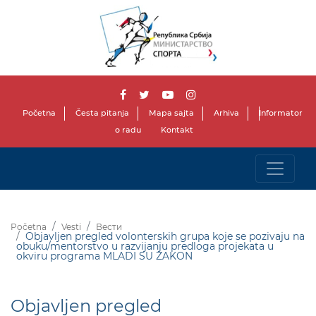
Početna
Česta pitanja
Mapa sajta
Arhiva
Informator
o radu
Kontakt
Početna
Vesti
Вести
Objavljen pregled volonterskih grupa koje se pozivaju na
obuku/mentorstvo u razvijanju predloga projekata u
okviru programa MLADI SU ZAKON
Objavljen pregled