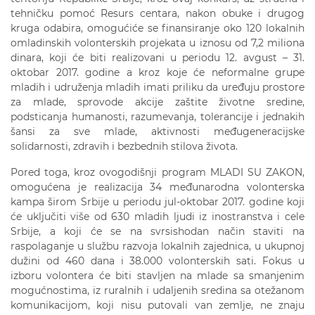
tehničku pomoć Resurs centara, nakon obuke i drugog
kruga odabira, omogućiće se finansiranje oko 120 lokalnih
omladinskih volonterskih projekata u iznosu od 7,2 miliona
dinara, koji će biti realizovani u periodu 12. avgust – 31.
oktobar 2017. godine a kroz koje će neformalne grupe
mladih i udruženja mladih imati priliku da uređuju prostore
za mlade, sprovode akcije zaštite životne sredine,
podsticanja humanosti, razumevanja, tolerancije i jednakih
šansi za sve mlade, aktivnosti međugeneracijske
solidarnosti, zdravih i bezbednih stilova života.
Pored toga, kroz ovogodišnji program MLADI SU ZAKON,
omogućena je realizacija 34 međunarodna volonterska
kampa širom Srbije u periodu jul-oktobar 2017. godine koji
će uključiti više od 630 mladih ljudi iz inostranstva i cele
Srbije, a koji će se na svrsishodan način staviti na
raspolaganje u službu razvoja lokalnih zajednica, u ukupnoj
dužini od 460 dana i 38.000 volonterskih sati. Fokus u
izboru volontera će biti stavljen na mlade sa smanjenim
mogućnostima, iz ruralnih i udaljenih sredina sa otežanom
komunikacijom, koji nisu putovali van zemlje, ne znaju