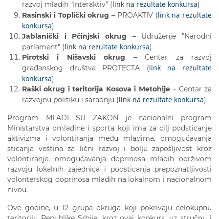
link na rezultate konkursa
razvoj mladih "Interaktiv" (
)
link na rezultate
Rasinski i Toplički okrug
– PROAKTIV (
konkursa
)
Jablanički i Pčinjski okrug
– Udruženje "Narodni
link na rezultate konkursa
parlament" (
)
Pirotski i Nišavski okrug
– Centar za razvoj
link na rezultate
građanskog društva PROTECTA (
konkursa
)
Raški okrug i teritorija Kosova i Metohije
– Centar za
link na rezultate konkursa
razvojnu politiku i saradnju (
)
Program MLADI SU ZAKON je nacionalni program
Ministarstva omladine i sporta koji ima za cilj podsticanje
aktivizma i volontiranja među mladima, omogućavanja
sticanja veština za lični razvoj i bolju zapošljivost kroz
volontiranje, omogućavanja doprinosa mladih održivom
razvoju lokalnih zajednica i podsticanja prepoznatljivosti
volonterskog doprinosa mladih na lokalnom i nacionalnom
nivou.
Ove godine, u 12 grupa okruga koji pokrivaju celokupnu
teritoriju Republike Srbije, kroz ovaj konkurs, uz stručnu i