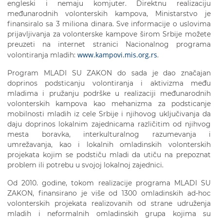
engleski i nemaju komjuter. Direktnu realizaciju
međunarodnih volonterskih kampova, Ministarstvo je
finansiralo sa 3 miliona dinara. Sve informacije o uslovima
prijavljivanja za volonterske kampove širom Srbije možete
preuzeti na internet stranici Nacionalnog programa
www.kampovi.mis.org.rs
volontiranja mladih:
.
Program MLADI SU ZAKON do sada je dao značajan
doprinos podsticanju volontiranja i aktivizma među
mladima i pružanju podrške u realizaciji međunarodnih
volonterskih kampova kao mehanizma za podsticanje
mobilnosti mladih iz cele Srbije i njihovog uključivanja da
daju doprinos lokalnim zajednicama različitim od njihvog
mesta boravka, interkulturalnog razumevanja i
umrežavanja, kao i lokalnih omladinskih volonterskih
projekata kojim se podstiču mladi da utiču na prepoznat
problem ili potrebu u svojoj lokalnoj zajednici.
Od 2010. godine, tokom realizacije programa MLADI SU
ZAKON, finansirano je više od 1300 omladinskih ad-hoc
volonterskih projekata realizovanih od strane udruženja
mladih i neformalnih omladinskih grupa kojima su