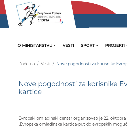
O MINISTARSTVU
VESTI
SPORT
PROJEKTI
Početna
Vesti
Nove pogodnosti za korisnike Evro
Nove pogodnosti za korisnike E
kartice
Evropski omladinski centar organizovao je 22. oktob
„Evropska omladinska kartica-put do evropskih mogućno