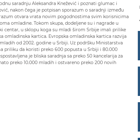
odnu saradnju Aleksandra Knežević i poznati glumac i
ić, nakon čega je potpisan sporazum o saradnji između
razum otvara vrata novim pogodnostima svim korisnicima
Doma omladine. Tokom skupa, dodeljene su i nagrade u
 centar, u sklopu koga su mladi širom Srbije imali prilike
ska omladinska kartica. Evropska omladinska kartica razvija
 mladih od 2002. godine u Srbiji. Uz podršku Ministarstva
 priliku da koristi preko 600 popusta u Srbiji i 80.000
ostavljena je bliska saradnja sa preko 50 kancelarija za
nato preko 10.000 mladih i ostvareno preko 200 novih