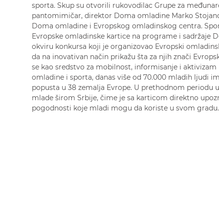
sporta. Skup su otvorili rukovodilac Grupe za međunar
pantomimičar, direktor Doma omladine Marko Stojanov
Doma omladine i Evropskog omladinskog centra. Spo
Evropske omladinske kartice na programe i sadržaje 
okviru konkursa koji je organizovao Evropski omladinski
da na inovativan način prikažu šta za njih znači Evrop
se kao sredstvo za mobilnost, informisanje i aktivizam
omladine i sporta, danas više od 70.000 mladih ljudi ima
popusta u 38 zemalja Evrope. U prethodnom periodu usp
mlade širom Srbije, čime je sa karticom direktno upoz
pogodnosti koje mladi mogu da koriste u svom gradu.