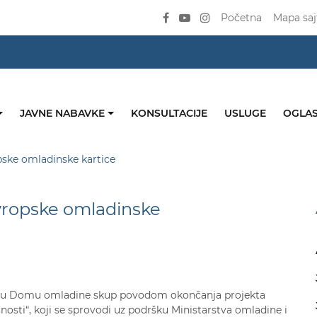
Početna
Mapa saj
JAVNE NABAVKE
KONSULTACIJE
USLUGE
OGLAS
pske omladinske kartice
vropske omladinske
ra u Domu omladine skup povodom okončanja projekta
sti“, koji se sprovodi uz podršku Ministarstva omladine i