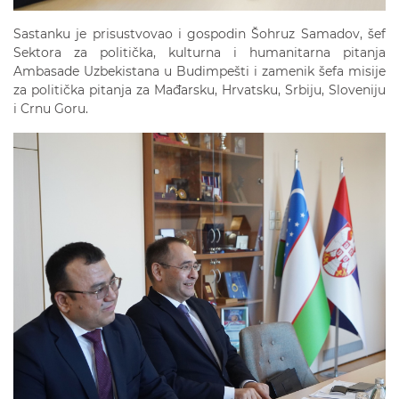
Sastanku je prisustvovao i gospodin Šohruz Samadov, šef
Sektora za politička, kulturna i humanitarna pitanja
Ambasade Uzbekistana u Budimpešti i zamenik šefa misije
za politička pitanja za Mađarsku, Hrvatsku, Srbiju, Sloveniju
i Crnu Goru.