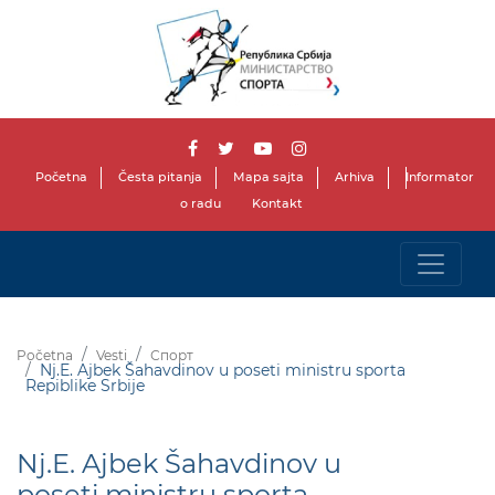
Početna
Česta pitanja
Mapa sajta
Arhiva
Informator
o radu
Kontakt
Početna
Vesti
Спорт
Nj.E. Ajbek Šahavdinov u poseti ministru sporta
Repiblike Srbije
Nj.E. Ajbek Šahavdinov u
poseti ministru sporta