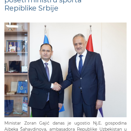
Repiblike Srbije
Ministar Zoran Gajić danas je ugostio Nj.E. gospodina
Ajbeka Šahavdinova, ambasadora Republike Uzbekistan u