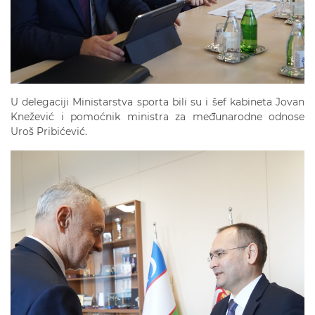
U delegaciji Ministarstva sporta bili su i šef kabineta Jovan
Knežević i pomoćnik ministra za međunarodne odnose
Uroš Pribićević.