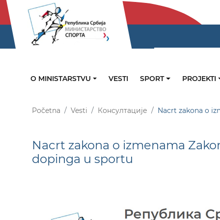
O MINISTARSTVU
VESTI
SPORT
PROJEKTI
Početna
Vesti
Консултације
Nacrt zakona o i
Nacrt zakona o izmenama Zakon
dopinga u sportu