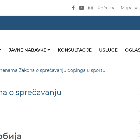
Početna
Mapa saj
JAVNE NABAVKE
KONSULTACIJE
USLUGE
OGLAS
zmenama Zakona o sprečavanju dopinga u sportu
a o sprečavanju