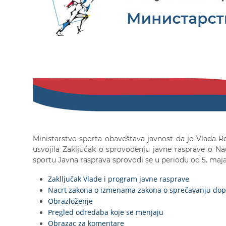
Ministarstvo sporta obaveštava javnost da je Vlada Rep
usvojila Zaključak o sprovođenju javne rasprave o 
sportu Javna rasprava sprovodi se u periodu od 5. maj
Zaklljučak Vlade i program javne rasprave
Nacrt zakona o izmenama zakona o sprečavanju dop
Obrazloženje
Pregled odredaba koje se menjaju
Obrazac za komentare