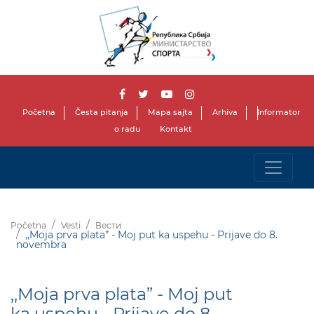
Početna
Česta pitanja
Mapa sajta
Arhiva
Informator
o radu
Kontakt
Početna
Vesti
Вести
,,Moja prva plata” - Moj put ka uspehu - Prijave do 8.
novembra
,,Moja prva plata” - Moj put
ka uspehu - Prijave do 8.