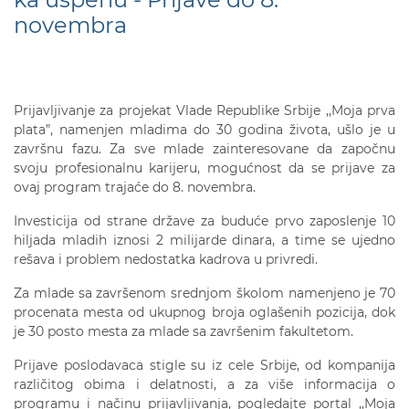
novembra
Prijavljivanje za projekat Vlade Republike Srbije ,,Moja prva
plata”, namenjen mladima do 30 godina života, ušlo je u
završnu fazu. Za sve mlade zainteresovane da započnu
svoju profesionalnu karijeru, mogućnost da se prijave za
ovaj program trajaće do 8. novembra.
Investicija od strane države za buduće prvo zaposlenje 10
hiljada mladih iznosi 2 milijarde dinara, a time se ujedno
rešava i problem nedostatka kadrova u privredi.
Za mlade sa završenom srednjom školom namenjeno je 70
procenata mesta od ukupnog broja oglašenih pozicija, dok
je 30 posto mesta za mlade sa završenim fakultetom.
Prijave poslodavaca stigle su iz cele Srbije, od kompanija
različitog obima i delatnosti, a za više informacija o
programu i načinu prijavljivanja, pogledajte portal ,,Moja