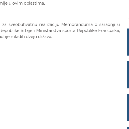
emlje u ovim oblastima.
t za sveobuhvatnu realizaciju Memoranduma o saradnji u
Republike Srbije i Ministarstva sporta Republike Francuske,
adnje mladih dveju država.