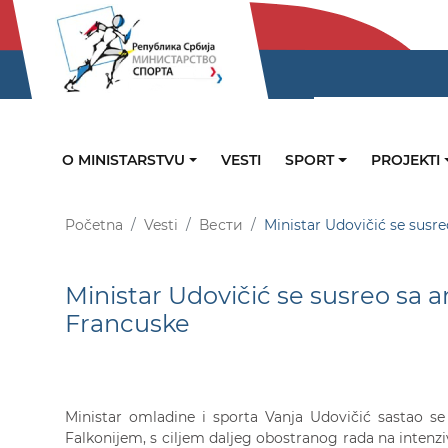
O MINISTARSTVU
VESTI
SPORT
PROJEKTI
Početna
Vesti
Вести
Ministar Udovičić se sus
Ministar Udovičić se susreo s
Francuske
Ministar omladine i sporta Vanja Udovičić sastao s
Falkonijem, s ciljem daljeg obostranog rada na intenzi