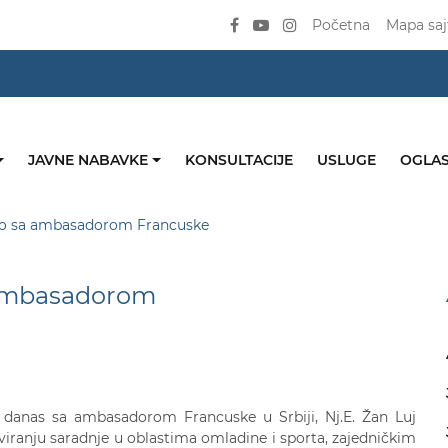
Početna
Mapa saj
JAVNE NABAVKE
KONSULTACIJE
USLUGE
OGLAS
reo sa ambasadorom Francuske
a ambasadorom
e danas sa ambasadorom Francuske u Srbiji, Nj.E. Žan Luj
viranju saradnje u oblastima omladine i sporta, zajedničkim