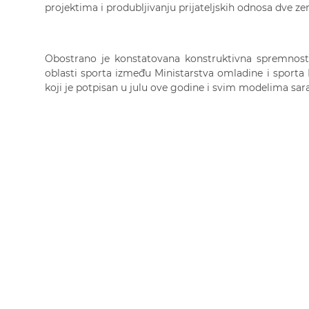
projektima i produbljivanju prijateljskih odnosa dve z
Obostrano je konstatovana konstruktivna spremnos
oblasti sporta između Ministarstva omladine i sporta 
koji je potpisan u julu ove godine i svim modelima sar