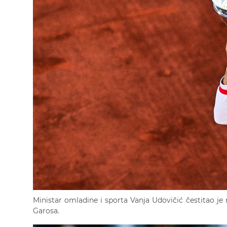
Ministar omladine i sporta Vanja Udovičić čestitao j
Garosa.