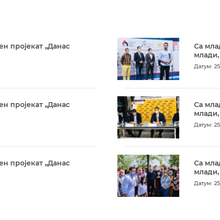
ен пројекат „Данас
Са мла
млади,
Датум: 25
ен пројекат „Данас
Са мла
млади,
Датум: 25
ен пројекат „Данас
Са мла
млади,
Датум: 25