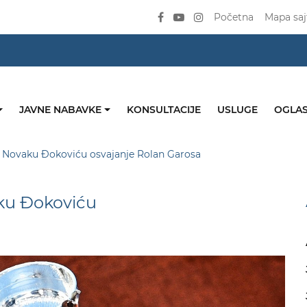
Početna
Mapa saj
JAVNE NABAVKE
KONSULTACIJE
USLUGE
OGLAS
ao Novaku Đokoviću osvajanje Rolan Garosa
aku Đokoviću