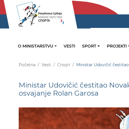
O MINISTARSTVU
VESTI
SPORT
PROJEKTI
Početna
Vesti
Спорт
Ministar Udovičić čestit
Ministar Udovičić čestitao Nov
osvajanje Rolan Garosa