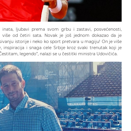
a, inata, ljubavi prema svom grbu i zastavi, posvećenosti,
o više od četiri sata. Novak je još jednom dokazao da je
sivanju istorije i neko ko sport pretvara u magiju! On je više
inspiracija i snaga cele Srbije kroz svaki trenutak koji je
stitam, legendo”, nalazi se u čestitki ministra Udovičića.