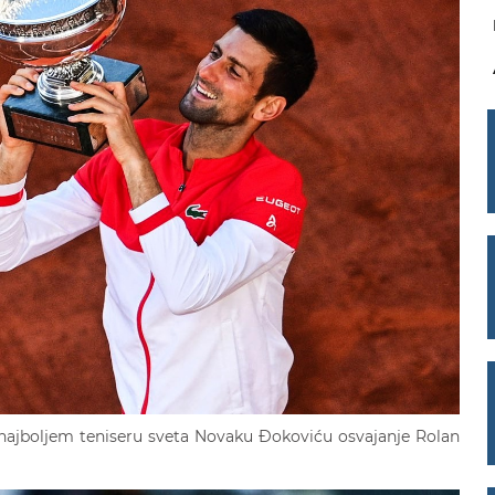
e najboljem teniseru sveta Novaku Đokoviću osvajanje Rolan