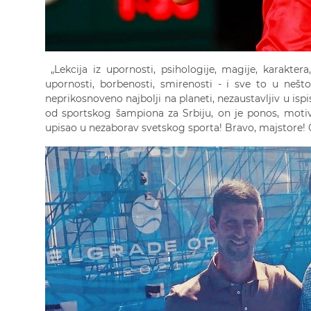
„Lekcija iz upornosti, psihologije, magije, karakter
upornosti, borbenosti, smirenosti - i sve to u nešt
neprikosnoveno najbolji na planeti, nezaustavljiv u ispi
od sportskog šampiona za Srbiju, on je ponos, motiv, 
upisao u nezaborav svetskog sporta! Bravo, majstore! Če