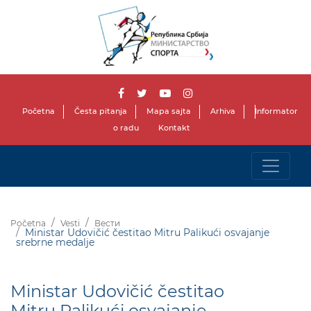
Početna
Česta pitanja
Mapa sajta
Arhiva
Informator
o radu
Kontakt
Početna
Vesti
Вести
Ministar Udovičić čestitao Mitru Palikući osvajanje
srebrne medalje
Ministar Udovičić čestitao
Mitru Palikući osvajanje