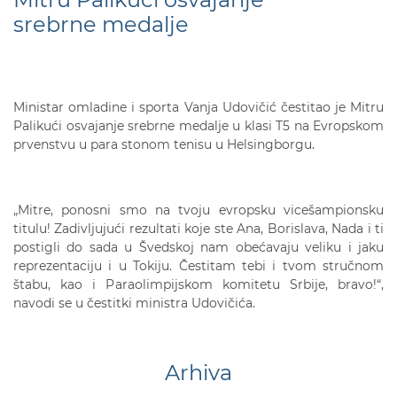
srebrne medalje
Ministar omladine i sporta Vanja Udovičić čestitao je Mitru
Palikući osvajanje srebrne medalje u klasi T5 na Evropskom
prvenstvu u para stonom tenisu u Helsingborgu.
„Mitre, ponosni smo na tvoju evropsku vicešampionsku
titulu! Zadivljujući rezultati koje ste Ana, Borislava, Nada i ti
postigli do sada u Švedskoj nam obećavaju veliku i jaku
reprezentaciju i u Tokiju. Čestitam tebi i tvom stručnom
štabu, kao i Paraolimpijskom komitetu Srbije, bravo!“,
navodi se u čestitki ministra Udovičića.
Arhiva