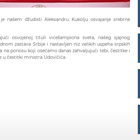
 je našem džudisti Aleksandru Kukolju osvajanje srebrne
ujući osvojenoj tituli vicešampiona sveta, našeg sjajnog
ednom zastava Srbije i nastavljen niz velikih uspeha srpskih
a na ponosu koji osećamo danas zahvaljujući tebi, čestitke i
 u čestitki ministra Udovičića.