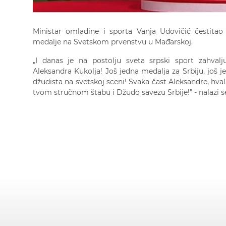
Ministar omladine i sporta Vanja Udovičić čestitao
medalje na Svetskom prvenstvu u Mađarskoj.
„I danas je na postolju sveta srpski sport zahvalj
Aleksandra Kukolja! Još jedna medalja za Srbiju, još j
džudista na svetskoj sceni! Svaka čast Aleksandre, hval
tvom stručnom štabu i Džudo savezu Srbije!” - nalazi se