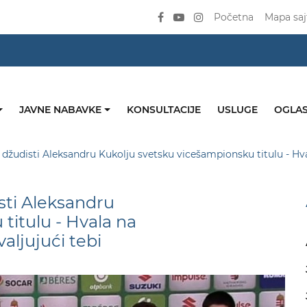
Početna
Mapa saj
JAVNE NABAVKE
KONSULTACIJE
USLUGE
OGLAS
o džudisti Aleksandru Kukolju svetsku vicešampionsku titulu - Hv
sti Aleksandru
titulu - Hvala na
ljujući tebi