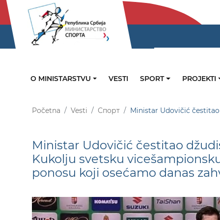
O MINISTARSTVU
VESTI
SPORT
PROJEKTI
Početna
Vesti
Спорт
Ministar Udovičić čestita
Ministar Udovičić čestitao džudi
Kukolju svetsku vicešampionsku 
ponosu koji osećamo danas zahva