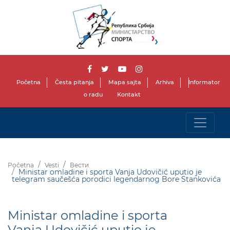
Početna
Česta pitanja
Mapa sajta
Arhiva
Informator
o radu
Kontakt
Početna
Vesti
Вести
Ministar omladine i sporta Vanja Udovičić uputio je
telegram saučešća porodici legendarnog Bore Stankovića
Ministar omladine i sporta
Vanja Udovičić uputio je