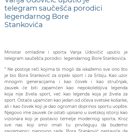
telegram saučešća porodici
legendarnog Bore
Stankovića
Ministar omladine i sporta Vanja Udovičić uputio je
telegram saučešća porodici legendarnog Bore Stankovića.
” Ne postoje reči kojima bi mogli da iskažemo sve ono što
je bio Bora Stanković za srpski sport i za Srbiju. Kao uzor
mnogim generacijama i kao čovek i kao stručnjak,
zauvek će biti zapamćen kao nepokolebljiva legenda
koja nije živela sport, već kao legenda koja je živela za
sport. Ostaće upamćen kao jedan od očeva svetske košarke,
ali i kao čovek koji je dao ogroman doprinos sportu uopšte.
Njegovo ime zauvek će ostati upisano u svetskoj istoriji kao
vizionara koji je postavio temelje modernog sporta. Kroz
sve nas koji smo imali tu privileguju da budemo
savremenici njegovog rada, Bora Stanković nastaviće da