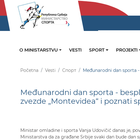
O MINISTARSTVU
VESTI
SPORT
PROJEKTI
Početna
Vesti
Спорт
Međunarodni dan sporta - b
Međunarodni dan sporta - bespla
zvezde „Montevidea“ i poznati sp
Ministar omladine i sporta Vanja Udovičić danas je, p
Ministarstva da za građane Srbije svaki dan bude dan s