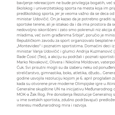
bavljenje rekreacijom ne bude privilegija bogatih, već
školskog i univerzitetskog sporta na mesta koja im pri
predškolskog sporta, jer je veoma važno da se deca od 
ministar Udovičić. On je kazao da je potrebno graditi sp
sportske terene, ali je istakao da i da ima prostora da s
nedovoljno iskorišćeni i zato smo pokrenuli niz akcija d
mladima, već svim građanima Srbije“, poručio je minist
Republičkom zavodu za sport organizovalo besplatne r
„Montevideo“ i poznatim sportistima. Domaćini deci iz 
ministar Vanja Udovičić i glumci Andrija Kuzmanović (
Rade Ćosić (Teo), a akciju su podržali i poznati sportist
Marko Novaković, Olivera i Nikolina Moldovan, vaterpol
Ćuk. Svi prisutni mogli su da izaberu neku od ponuđenih
streličarstvo, gimnastika, boks, atletika, džudo... Gener
godine usvojila rezoluciju kojom je 6. april proglašen
kada su otvorene prve moderne Olimpijske igre u Atini 
Generalne skupštine UN na inicijativu Međunarodnog o
MOK-a Žak Rog. Pre donošenja Rezolucije Generalnoj sk
u ime svetskih sportista, zdušno podržavajući predlože
interesu međunarodnog mira i razvoja.