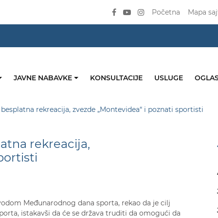
Početna
Mapa saj
JAVNE NABAVKE
KONSULTACIJE
USLUGE
OGLAS
esplatna rekreacija, zvezde „Montevidea“ i poznati sportisti
tna rekreacija,
ortisti
ovodom Međunarodnog dana sporta, rekao da je cilj
porta, istakavši da će se država truditi da omogući da