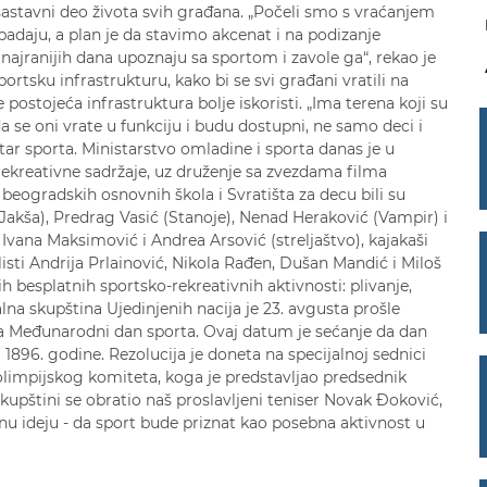
 sastavni deo života svih građana. „Počeli smo s vraćanjem
padaju, a plan je da stavimo akcenat i na podizanje
najranijih dana upoznaju sa sportom i zavole ga“, rekao je
ortsku infrastrukturu, kako bi se svi građani vratili na
e postojeća infrastruktura bolje iskoristi. „Ima terena koji su
a se oni vrate u funkciju i budu dostupni, ne samo deci i
ar sporta. Ministarstvo omladine i sporta danas je u
ekreativne sadržaje, uz druženje sa zvezdama filma
beogradskih osnovnih škola i Svratišta za decu bili su
Jakša), Predrag Vasić (Stanoje), Nenad Heraković (Vampir) i
i Ivana Maksimović i Andrea Arsović (streljaštvo), kajakaši
isti Andrija Prlainović, Nikola Rađen, Dušan Mandić i Miloš
 besplatnih sportsko-rekreativnih aktivnosti: plivanje,
alna skupština Ujedinjenih nacija je 23. avgusta prošle
 za Međunarodni dan sporta. Ovaj datum je sećanje da dan
1896. godine. Rezolucija je doneta na specijalnoj sednici
limpijskog komiteta, koga je predstavljao predsednik
upštini se obratio naš proslavljeni teniser Novak Đoković,
nu ideju - da sport bude priznat kao posebna aktivnost u