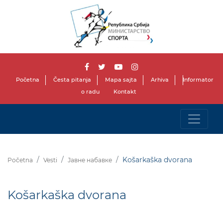
Početna
Česta pitanja
Mapa sajta
Arhiva
Informator
o radu
Kontakt
Košarkaška dvorana
Početna
Vesti
Јавне набавке
Košarkaška dvorana