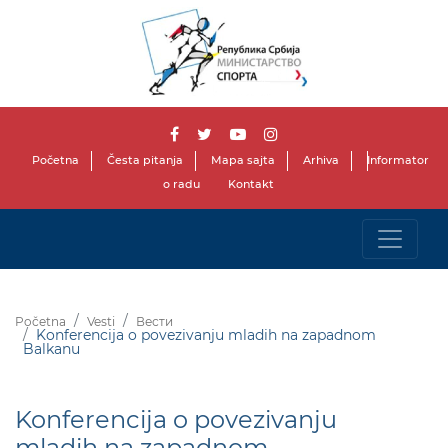
Početna
Česta pitanja
Mapa sajta
Arhiva
Informator
o radu
Kontakt
Početna
Vesti
Вести
Konferencija o povezivanju mladih na zapadnom
Balkanu
Konferencija o povezivanju
mladih na zapadnom