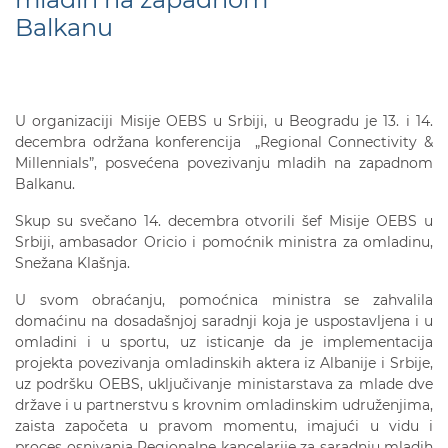
Balkanu
U organizaciji Misije OEBS u Srbiji, u Beogradu je 13. i 14.
decembra održana konferencija „Regional Connectivity &
Millennials”, posvećena povezivanju mladih na zapadnom
Balkanu.
Skup su svečano 14. decembra otvorili šef Misije OEBS u
Srbiji, ambasador Oricio i pomoćnik ministra za omladinu,
Snežana Klašnja.
U svom obraćanju, pomoćnica ministra se zahvalila
domaćinu na dosadašnjoj saradnji koja je uspostavljena i u
omladini i u sportu, uz isticanje da je implementacija
projekta povezivanja omladinskih aktera iz Albanije i Srbije,
uz podršku OEBS, uključivanje ministarstava za mlade dve
države i u partnerstvu s krovnim omladinskim udruženjima,
zaista započeta u pravom momentu, imajući u vidu i
proces osnivanja Regionalne kancelarije za saradnju mladih