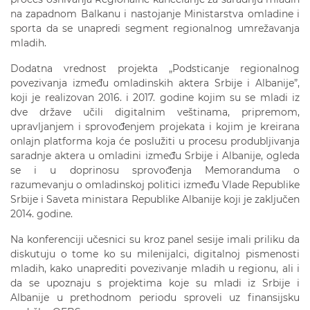
na zapadnom Balkanu i nastojanje Ministarstva omladine i
sporta da se unapredi segment regionalnog umrežavanja
mladih.
Dodatna vrednost projekta „Podsticanje regionalnog
povezivanja između omladinskih aktera Srbije i Albanije”,
koji je realizovan 2016. i 2017. godine kojim su se mladi iz
dve države učili digitalnim veštinama, pripremom,
upravljanjem i sprovođenjem projekata i kojim je kreirana
onlajn platforma koja će poslužiti u procesu produbljivanja
saradnje aktera u omladini između Srbije i Albanije, ogleda
se i u doprinosu sprovođenja Memoranduma o
razumevanju o omladinskoj politici između Vlade Republike
Srbije i Saveta ministara Republike Albanije koji je zaključen
2014. godine.
Na konferenciji učesnici su kroz panel sesije imali priliku da
diskutuju o tome ko su milenijalci, digitalnoj pismenosti
mladih, kako unaprediti povezivanje mladih u regionu, ali i
da se upoznaju s projektima koje su mladi iz Srbije i
Albanije u prethodnom periodu sproveli uz finansijsku