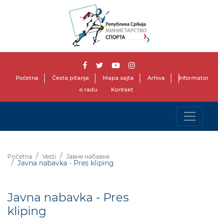
Početna
Česta pitanja
Mapa sajta
Arhiva
Informator
o radu
Kontakt
Početna
Vesti
Јавне набавке
Javna nabavka - Pres kliping
Javna nabavka - Pres
kliping