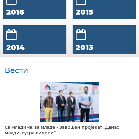
2016
2015
2014
2013
Вести
Са младима, за младе - Завршен пројекат „Данас
млади, сутра лидери”