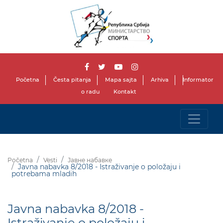
Početna
Česta pitanja
Mapa sajta
Arhiva
Informator
o radu
Kontakt
Početna
Vesti
Јавне набавке
Javna nabavka 8/2018 - Istraživanje o položaju i
potrebama mladih
Javna nabavka 8/2018 -
Istraživanje o položaju i