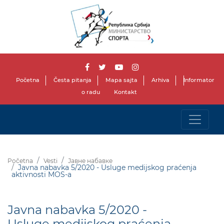
Početna
Česta pitanja
Mapa sajta
Arhiva
Informator
o radu
Kontakt
Početna
Vesti
Јавне набавке
Javna nabavka 5/2020 - Usluge medijskog praćenja
aktivnosti MOS-a
Javna nabavka 5/2020 -
Usluge medijskog praćenja