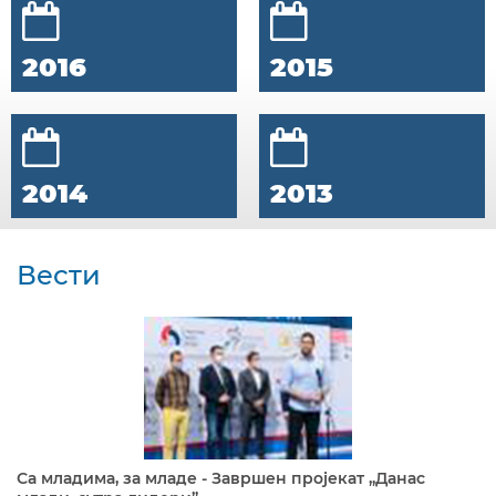
2016
2015
2014
2013
Вести
Са младима, за младе - Завршен пројекат „Данас