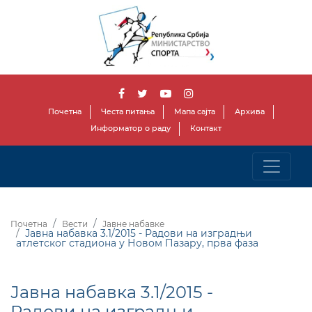
Почетна
Честа питања
Мапа сајта
Архива
Информатор о раду
Контакт
Почетна
Вести
Јавне набавке
Јавна набавка 3.1/2015 - Радови на изградњи
атлетског стадиона у Новом Пазару, прва фаза
Јавна набавка 3.1/2015 -
Радови на изградњи