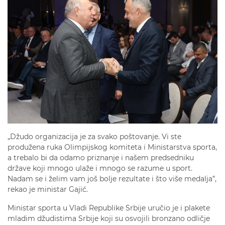
„Džudo organizacija je za svako poštovanje. Vi ste
produžena ruka Olimpijskog komiteta i Ministarstva sporta,
a trebalo bi da odamo priznanje i našem predsedniku
države koji mnogo ulaže i mnogo se razume u sport.
Nadam se i želim vam još bolje rezultate i što više medalja”,
rekao je ministar Gajić.
Ministar sporta u Vladi Republike Srbije uručio je i plakete
mladim džudistima Srbije koji su osvojili bronzano odličje