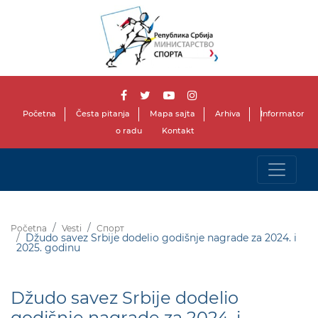
Početna
Česta pitanja
Mapa sajta
Arhiva
Informator
o radu
Kontakt
Početna
Vesti
Спорт
Džudo savez Srbije dodelio godišnje nagrade za 2024. i
2025. godinu
Džudo savez Srbije dodelio
godišnje nagrade za 2024. i