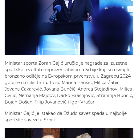
Ministar sporta Zoran Gajić uručio je nagrade za izuzetne
sportske rezultate reprezentativcima Srbije koji su osvojili
bronzano odličje na Evropskom prvenstvu u Zagrebu 2024.
godine u miks timu. To su Marica Perišić, Milica Žabić,
Jovana Čakarević, Jovana Bunčić, Andrea Stojadinov, Milica
Cvijić, Nemanja Majdov, Darko Brašnjović, Strahinja Bunčić,
Bojan Došen, Filip Jovanović i Igor Vračar.
Ministar Gajić je istakao da Džudo savez spada u najbolje
sportske saveze u Srbiji.