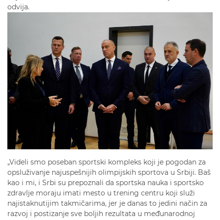
odvija.
„Videli smo poseban sportski kompleks koji je pogodan za
opsluživanje najuspešnijih olimpijskih sportova u Srbiji. Baš
kao i mi, i Srbi su prepoznali da sportska nauka i sportsko
zdravlje moraju imati mesto u trening centru koji služi
najistaknutijim takmičarima, jer je danas to jedini način za
razvoj i postizanje sve boljih rezultata u međunarodnoj