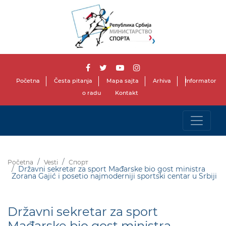
Početna
Česta pitanja
Mapa sajta
Arhiva
Informator
o radu
Kontakt
Početna
Vesti
Спорт
Državni sekretar za sport Mađarske bio gost ministra
Zorana Gajić i posetio najmoderniji sportski centar u Srbiji
Državni sekretar za sport
Mađarske bio gost ministra