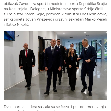
obilazak Zavoda za sport i medicinu sporta Republike Srbije
na Košutnjaku. Delegaciju Ministarstva sporta Srbije činili
su ministar Zoran Gajić, pomoćnik ministra Uroš Pribićević,
šef kabineta Jovan Knežević i državni sekretari Marko Kešelj
i Ratko Nikolić.
Dva sportska lidera sastala su se četvrti put od imenovanja