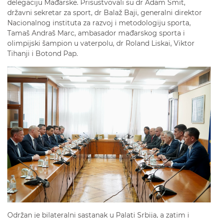
delegaciju Mađarske. Prisustvovali su dr Adam Šmit,
državni sekretar za sport, dr Balaž Baji, generalni direktor
Nacionalnog instituta za razvoj i metodologiju sporta,
Tamaš Andraš Marc, ambasador mađarskog sporta i
olimpijski šampion u vaterpolu, dr Roland Liskai, Viktor
Tihanji i Botond Pap.
Održan je bilateralni sastanak u Palati Srbija, a zatim i