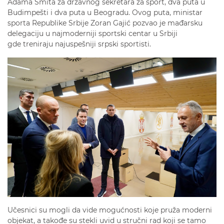
Adama Šmita za državnog sekretara za sport, dva puta u
Budimpešti i dva puta u Beogradu. Ovog puta, ministar
sporta Republike Srbije Zoran Gajić pozvao je mađarsku
delegaciju u najmoderniji sportski centar u Srbiji
gde treniraju najuspešniji srpski sportisti.
Učesnici su mogli da vide mogućnosti koje pruža moderni
objekat, a takođe su stekli uvid u stručni rad koji se tamo