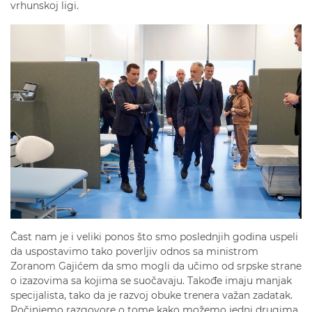
vrhunskoj ligi.
Čast nam je i veliki ponos što smo poslednjih godina uspeli
da uspostavimo tako poverljiv odnos sa ministrom
Zoranom Gajićem da smo mogli da učimo od srpske strane
o izazovima sa kojima se suočavaju. Takođe imaju manjak
specijalista, tako da je razvoj obuke trenera važan zadatak.
Počinjemo razgovore o tome kako možemo jedni drugima