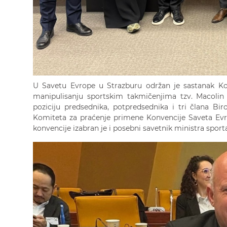
U Savetu Evrope u Strazburu održan je sastanak K
manipulisanju sportskim takmičenjima tzv. Macolin
poziciju predsednika, potpredsednika i tri člana B
Komiteta za praćenje primene Konvencije Saveta Evr
konvencije izabran je i posebni savetnik ministra spor