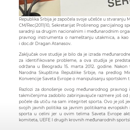
Republika Srbija je započela svoje učešće u stvaranju 
CM/Rec(2011)10, Sekretarijat Proširenog parcijalnog s
saradnji sa drugim nacionalnim i međunarodnim organi
pravnog instrumenta o nameštanju utakmica, a kao
i doc.dr Dragan Atanasov.
Zaključak ove studije je bilo da je izrada međunarodn
za identifikovane probleme, a ova studija je predst
održana u Beogradu 15. marta 2012. godine. Nakon t
Narodna Skupština Republike Srbije, na predlog Mini
Konvencije Saveta Evrope o manipulisanju sportskim 
Razlozi za donošenje ovog međunarodnog pravnog in
takmičenjima zadobilo zabrinjavajuće razmere još od 
počele da utiču na sam integritet sporta. Ovo je još je
svojih javnih politika sa javnim politikama evropskih 
sporta u celini jer u ovim telima Saveta Evrope ak
komiteta, UEFE I drugih krovnih međunarodnih sportsk