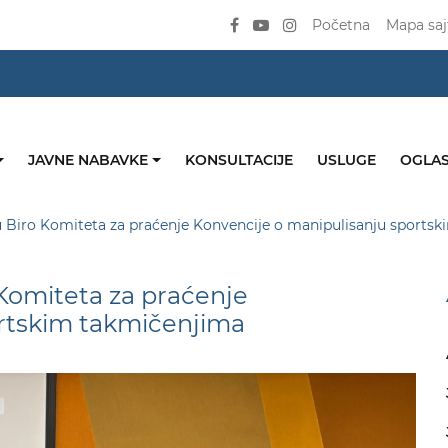
Početna
Mapa saj
JAVNE NABAVKE
KONSULTACIJE
USLUGE
OGLAS
u Biro Komiteta za praćenje Konvencije o manipulisanju sports
 Komiteta za praćenje
ortskim takmičenjima