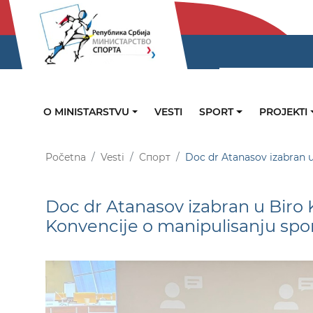
O MINISTARSTVU
VESTI
SPORT
PROJEKTI
Početna
Vesti
Спорт
Doc dr Atanasov izabran 
Doc dr Atanasov izabran u Biro
Konvencije o manipulisanju sp