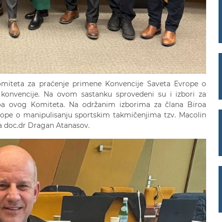
omiteta za praćenje primene Konvencije Saveta Evrope o
 konvencije. Na ovom sastanku sprovedeni su i izbori za
iroa ovog Komiteta. Na održanim izborima za člana Biroa
ope o manipulisanju sportskim takmičenjima tzv. Macolin
ta doc.dr Dragan Atanasov.