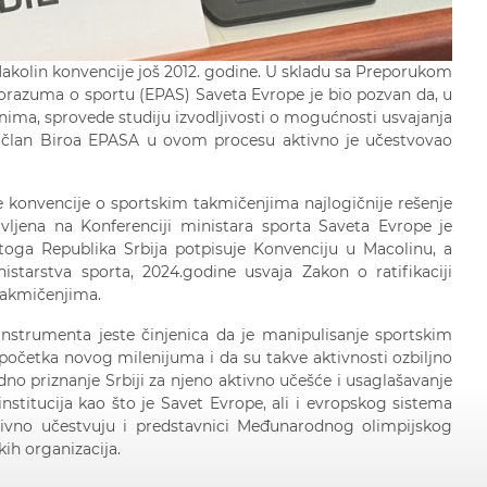
Makolin konvencije još 2012. godine. U skladu sa Preporukom
porazuma o sportu (EPAS) Saveta Evrope je bio pozvan da, u
ma, sprovede studiju izvodljivosti o mogućnosti usvajanja
 član Biroa EPASA u ovom procesu aktivno je učestvovao
e konvencije o sportskim takmičenjima najlogičnije rešenje
avljena na Konferenciji ministara sporta Saveta Evrope je
oga Republika Srbija potpisuje Konvenciju u Macolinu, a
starstva sporta, 2024.godine usvaja Zakon o ratifikaciji
takmičenjima.
strumenta jeste činjenica da je manipulisanje sportskim
početka novog milenijuma i da su takve aktivnosti ozbiljno
dno priznanje Srbiji za njeno aktivno učešće i usaglašavanje
institucija kao što je Savet Evrope, ali i evropskog sistema
tivno učestvuju i predstavnici Međunarodnog olimpijskog
ih organizacija.