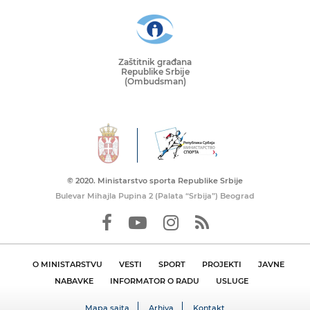
Zaštitnik građana
Republike Srbije
(Ombudsman)
© 2020. Ministarstvo sporta Republike Srbije
Bulevar Mihajla Pupina 2 (Palata “Srbija”) Beograd
O MINISTARSTVU
VESTI
SPORT
PROJEKTI
JAVNE
NABAVKE
INFORMATOR O RADU
USLUGE
Mapa sajta
Arhiva
Kontakt