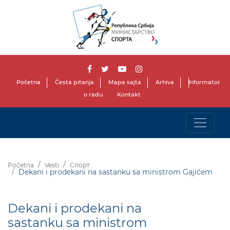
Početna
Česta pitanja
Mapa sajta
Arhiva
Informator
o radu
Kontakt
Početna
Vesti
Спорт
Dekani i prodekani na sastanku sa ministrom Gajićem
Dekani i prodekani na
sastanku sa ministrom