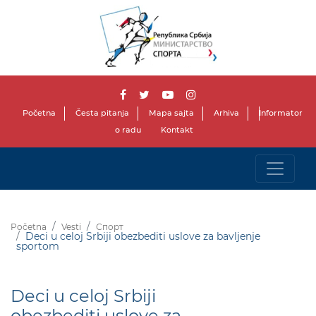
Početna
Česta pitanja
Mapa sajta
Arhiva
Informator
o radu
Kontakt
Početna
Vesti
Спорт
Deci u celoj Srbiji obezbediti uslove za bavljenje
sportom
Deci u celoj Srbiji
obezbediti uslove za