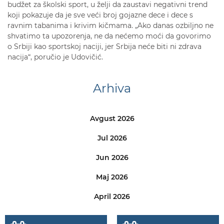
budžet za školski sport, u želji da zaustavi negativni trend
koji pokazuje da je sve veći broj gojazne dece i dece s
ravnim tabanima i krivim kičmama. „Ako danas ozbiljno ne
shvatimo ta upozorenja, ne da nećemo moći da govorimo
o Srbiji kao sportskoj naciji, jer Srbija neće biti ni zdrava
nacija“, poručio je Udovičić.
Arhiva
Avgust 2026
Jul 2026
Jun 2026
Maj 2026
April 2026