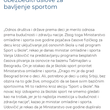
bavljenje sportom
„Odnos društva i države prema deci je merilo odnosa
prema budućnosti i zdravlju nacije. Zbog toga Ministarstvo
omladine i sporta ove godine pojačava časove fizičkog za
decu kroz uključivanje još osnovnih škola u naš program
Sport u škole“, rekao je danas ministar omladine i sporta
Vanja Udovičić na predstavljanju programa besplatnih
časova plivanja za osnovce na bazenu Tašmajdan u
Beogradu. On je istakao da je školski sport prioritet
Ministarstva omladine i sporta. „Drago mi je da grad
Beograd brine o deci. Ali, potrebno je deci u celoj Srbiji, bez
obzira na to gde žive, omogućiti da se bave svim bazičnim
sportovima. Mi to radimo kroz akciju "Sport u škole". Na
novac koji izdvajamo za školski sport ne smemo gledati
kao na trošak, jer je to najbolja investicija u budućnost i
zdravlje nacije“, kazao je ministar omladine i sporta.
Udovičić je rekao da je Ministarstvo ove godine dupliralo