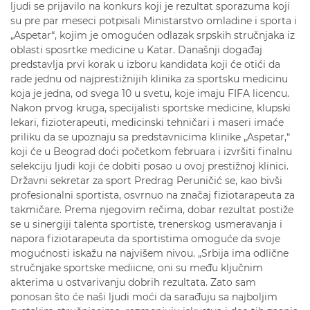
ljudi se prijavilo na konkurs koji je rezultat sporazuma koji
su pre par meseci potpisali Ministarstvo omladine i sporta i
„Aspetar“, kojim je omogućen odlazak srpskih stručnjaka iz
oblasti sposrtke medicine u Katar. Današnji događaj
predstavlja prvi korak u izboru kandidata koji će otići da
rade jednu od najprestižnijih klinika za sportsku medicinu
koja je jedna, od svega 10 u svetu, koje imaju FIFA licencu.
Nakon prvog kruga, specijalisti sportske medicine, klupski
lekari, fizioterapeuti, medicinski tehničari i maseri imaće
priliku da se upoznaju sa predstavnicima klinike „Aspetar,“
koji će u Beograd doći početkom februara i izvršiti finalnu
selekciju ljudi koji će dobiti posao u ovoj prestižnoj klinici.
Državni sekretar za sport Predrag Peruničić se, kao bivši
profesionalni sportista, osvrnuo na značaj fiziotarapeuta za
takmičare. Prema njegovim rečima, dobar rezultat postiže
se u sinergiji talenta sportiste, trenerskog usmeravanja i
napora fiziotarapeuta da sportistima omoguće da svoje
mogućnosti iskažu na najvišem nivou. „Srbija ima odlične
stručnjake sportske mediicne, oni su među ključnim
akterima u ostvarivanju dobrih rezultata. Zato sam
ponosan što će naši ljudi moći da sarađuju sa najboljim