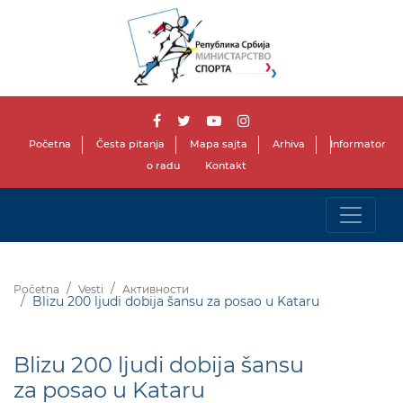
Početna
Česta pitanja
Mapa sajta
Arhiva
Informator
o radu
Kontakt
Početna
Vesti
Активности
Blizu 200 ljudi dobija šansu za posao u Kataru
Blizu 200 ljudi dobija šansu
za posao u Kataru