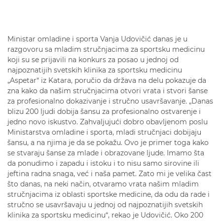
Ministar omladine i sporta Vanja Udovičić danas je u
razgovoru sa mladim stručnjacima za sportsku medicinu
koji su se prijavili na konkurs za posao u jednoj od
najpoznatijih svetskih klinika za sportsku medicinu
„Aspetar“ iz Katara, poručio da država na delu pokazuje da
zna kako da našim stručnjacima otvori vrata i stvori šanse
za profesionalno dokazivanje i stručno usavršavanje. „Danas
blizu 200 ljudi dobija šansu za profesionalno ostvarenje i
jedno novo iskustvo. Zahvaljujući dobro obavljenom poslu
Ministarstva omladine i sporta, mladi stručnjaci dobijaju
šansu, a na njima je da se pokažu. Ovo je primer toga kako
se stvaraju šanse za mlade i obrazovane ljude. Imamo šta
da ponudimo i zapadu i istoku i to nisu samo sirovine ili
jeftina radna snaga, već i naša pamet. Zato mi je velika čast
što danas, na neki način, otvaramo vrata našim mladim
stručnjacima iz oblasti sportske medicine, da odu da rade i
stručno se usavršavaju u jednoj od najpoznatijih svetskih
klinika za sportsku medicinu“, rekao je Udovičić. Oko 200