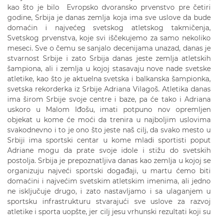
kao što je bilo Evropsko dvoransko prvenstvo pre četiri
godine, Srbija je danas zemlja koja ima sve uslove da bude
domaćin i najvećeg svetskog atletskog takmičenja,
Svetskog prvenstva, koje svi iščekujemo za samo nekoliko
meseci. Sve o čemu se sanjalo decenijama unazad, danas je
stvarnost Srbije i zato Srbija danas jeste zemlja atletskih
šampiona, ali i zemlja u kojoj stasavaju nove nade svetske
atletike, kao što je aktuelna svetska i balkanska šampionka,
svetska rekorderka iz Srbije Adriana Vilagoš. Atletika danas
ima širom Srbije svoje centre i baze, pa će tako i Adriana
uskoro u Malom Iđošu, imati potpuno nov opremljen
objekat u kome će moći da trenira u najboljim uslovima
svakodnevno i to je ono što jeste naš cilj, da svako mesto u
Srbiji ima sportski centar u kome mladi sportisti poput
Adriane mogu da prate svoje idole i stižu do svetskih
postolja. Srbija je prepoznatljiva danas kao zemlja u kojoj se
organizuju najveći sportski događaji, u martu ćemo biti
domaćini i najvećim svetskim atletskim imenima, ali jedno
ne isključuje drugo, i zato nastavljamo i sa ulaganjem u
sportsku infrastrukturu stvarajući sve uslove za razvoj
atletike i sporta uopšte, jer cilj jesu vrhunski rezultati koji su