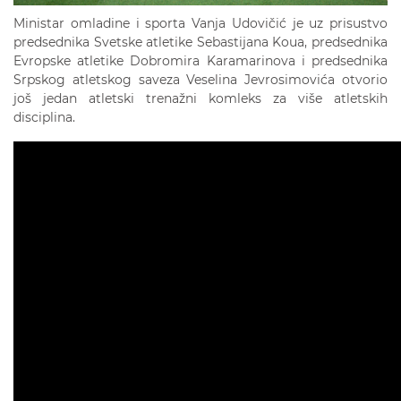
Ministar omladine i sporta Vanja Udovičić je uz prisustvo
predsednika Svetske atletike Sebastijana Koua, predsednika
Evropske atletike Dobromira Karamarinova i predsednika
Srpskog atletskog saveza Veselina Jevrosimovića otvorio
još jedan atletski trenažni komleks za više atletskih
disciplina.