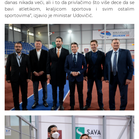
danas nikada veći, ali i to da privlačimo što više dece da se
bavi atletikom, kraljicom sportova i svim ostalim
sportovima”, izjavio je ministar Udovičić.