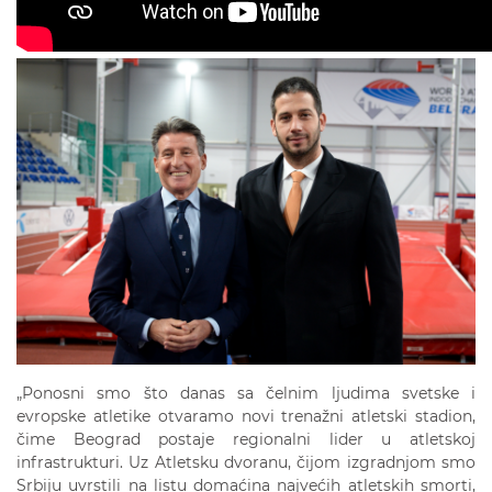
„Ponosni smo što danas sa čelnim ljudima svetske i
evropske atletike otvaramo novi trenažni atletski stadion,
čime Beograd postaje regionalni lider u atletskoj
infrastrukturi. Uz Atletsku dvoranu, čijom izgradnjom smo
Srbiju uvrstili na listu domaćina najvećih atletskih smorti,