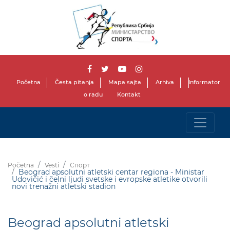
Početna
Česta pitanja
Mapa sajta
Arhiva
Informator
o radu
Kontakt
Početna
Vesti
Спорт
Beograd apsolutni atletski centar regiona - Ministar
Udovičić i čelni ljudi svetske i evropske atletike otvorili
novi trenažni atletski stadion
Beograd apsolutni atletski